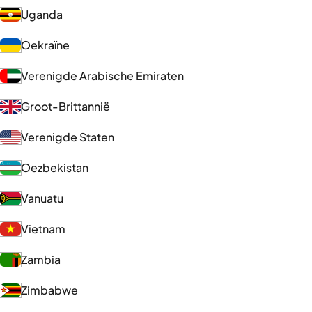
Uganda
Oekraïne
Verenigde Arabische Emiraten
Groot-Brittannië
Verenigde Staten
Oezbekistan
Vanuatu
Vietnam
Zambia
Zimbabwe