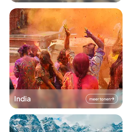
India
meer tonen