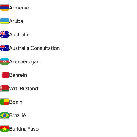
Armenië
Aruba
Australië
Australia Consultation
Azerbeidzjan
Bahrein
Wit-Rusland
Benin
Brazilië
Burkina Faso