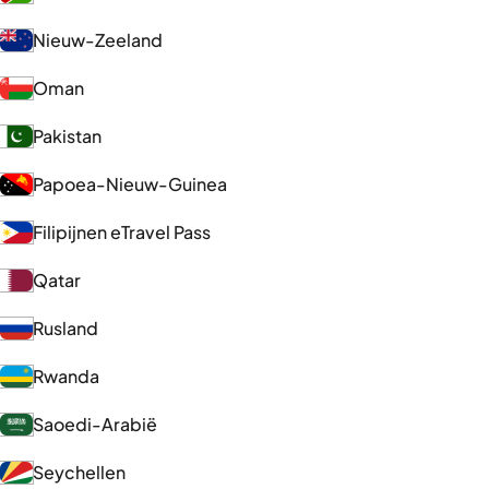
Nieuw-Zeeland
Oman
Pakistan
Papoea-Nieuw-Guinea
Filipijnen eTravel Pass
Qatar
Rusland
Rwanda
Saoedi-Arabië
Seychellen