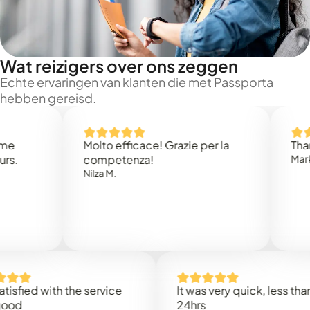
Wat reizigers over ons zeggen
Echte ervaringen van klanten die met Passporta
hebben gereisd.
Molto efficace! Grazie per la
Thank you
competenza!
Mark N.
Nilza M.
ed with the service
It was very quick, less than
24hrs