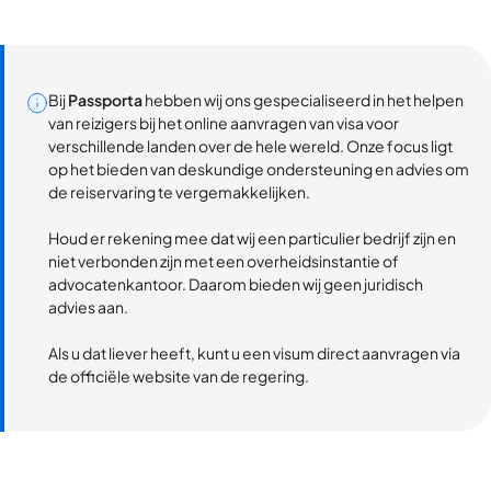
Bij
Passporta
hebben wij ons gespecialiseerd in het helpen
van reizigers bij het online aanvragen van visa voor
verschillende landen over de hele wereld. Onze focus ligt
op het bieden van deskundige ondersteuning en advies om
de reiservaring te vergemakkelijken.
Houd er rekening mee dat wij een particulier bedrijf zijn en
niet verbonden zijn met een overheidsinstantie of
advocatenkantoor. Daarom bieden wij geen juridisch
advies aan.
Als u dat liever heeft, kunt u een visum direct aanvragen via
de officiële website van de regering.