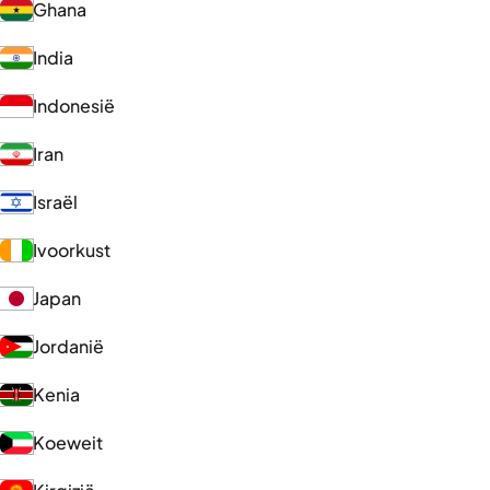
Ghana
India
Indonesië
Iran
Israël
Ivoorkust
Japan
Jordanië
Kenia
Koeweit