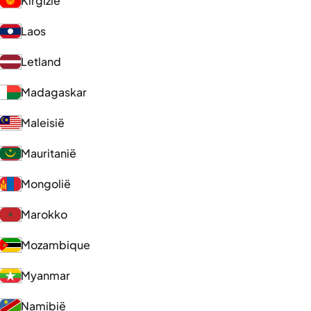
Kirgizië
Laos
Letland
Madagaskar
Maleisië
Mauritanië
Mongolië
Marokko
Mozambique
Myanmar
Namibië