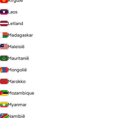
Kirgizië
Laos
Letland
Madagaskar
Maleisië
Mauritanië
Mongolië
Marokko
Mozambique
Myanmar
Namibië