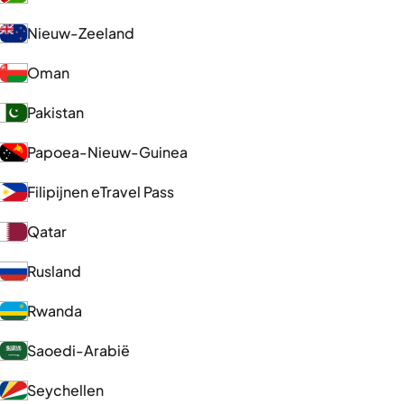
Nieuw-Zeeland
Oman
Pakistan
Papoea-Nieuw-Guinea
Filipijnen eTravel Pass
Qatar
Rusland
Rwanda
Saoedi-Arabië
Seychellen