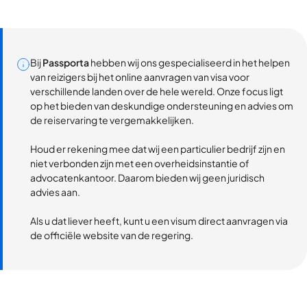
Bij
Passporta
hebben wij ons gespecialiseerd in het helpen
van reizigers bij het online aanvragen van visa voor
verschillende landen over de hele wereld. Onze focus ligt
op het bieden van deskundige ondersteuning en advies om
de reiservaring te vergemakkelijken.
Houd er rekening mee dat wij een particulier bedrijf zijn en
niet verbonden zijn met een overheidsinstantie of
advocatenkantoor. Daarom bieden wij geen juridisch
advies aan.
Als u dat liever heeft, kunt u een visum direct aanvragen via
de officiële website van de regering.