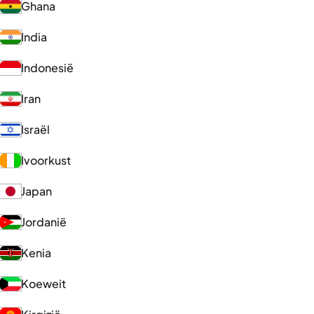
Ghana
India
Indonesië
Iran
Israël
Ivoorkust
Japan
Jordanië
Kenia
Koeweit