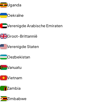
Uganda
Oekraïne
Verenigde Arabische Emiraten
Groot-Brittannië
Verenigde Staten
Oezbekistan
Vanuatu
Vietnam
Zambia
Zimbabwe