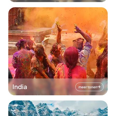
India
meer tonen