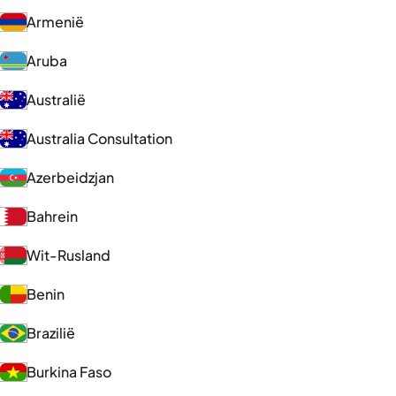
Armenië
Aruba
Australië
Australia Consultation
Azerbeidzjan
Bahrein
Wit-Rusland
Benin
Brazilië
Burkina Faso