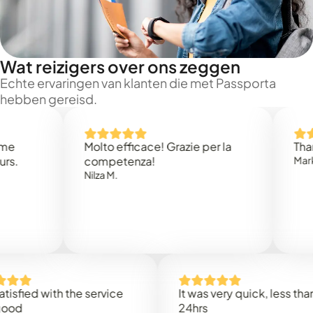
Wat reizigers over ons zeggen
Echte ervaringen van klanten die met Passporta
hebben gereisd.
Molto efficace! Grazie per la
Thank you
competenza!
Mark N.
Nilza M.
d with the service
It was very quick, less than
24hrs