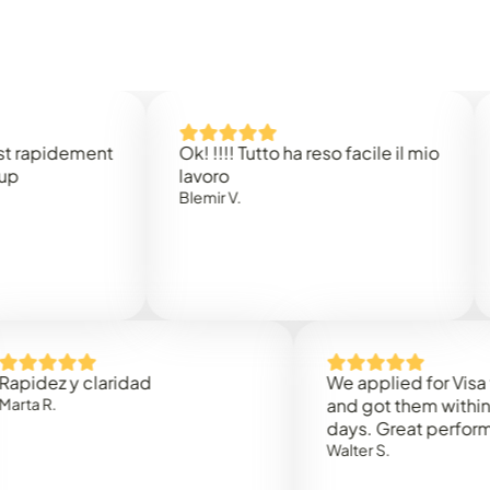
idement
Ok! !!!! Tutto ha reso facile il mio
Easy 
lavoro
Rene 
Blemir V.
 y claridad
We applied for Visa to Oma
and got them within 3 work
days. Great performance!
Walter S.