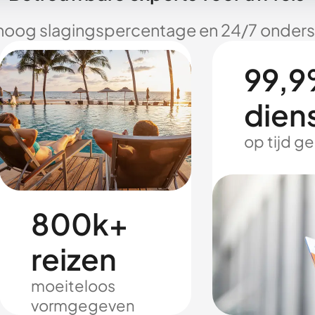
hoog slagingspercentage en 24/7 onderst
99,9
dien
op tijd g
800k+
reizen
moeiteloos
vormgegeven