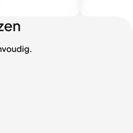
zen
envoudig.