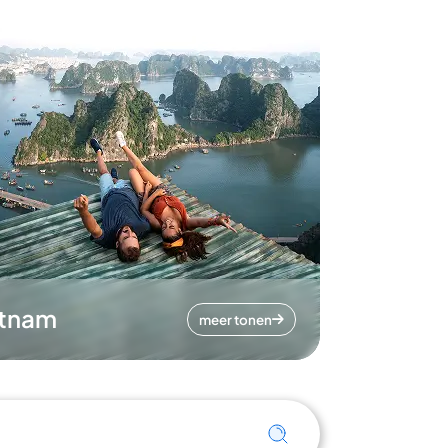
etnam
meer tonen