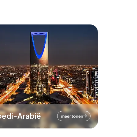
oedi-Arabië
meer tonen