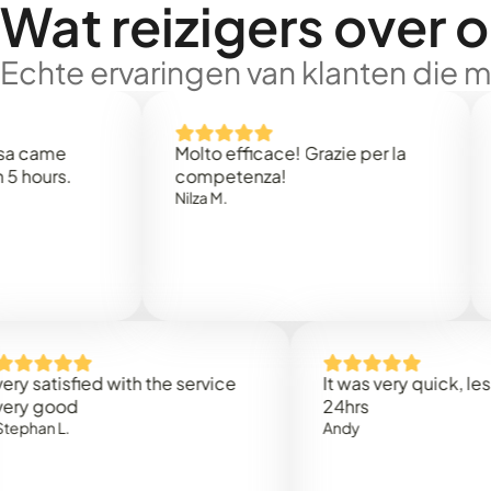
Wat reizigers over 
Echte ervaringen van klanten die 
e
Molto efficace! Grazie per la
Thank
s.
competenza!
Mark N
Nilza M.
isfied with the service
It was very quick, less than
od
24hrs
.
Andy