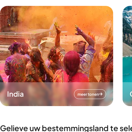
India
meer tonen
Gelieve uw bestemmingsland te sel