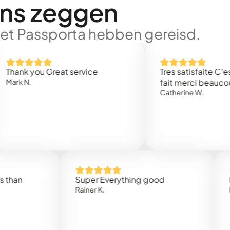
ons zeggen
met Passporta hebben gereisd.
 you Great service
Tres satisfaite C’est rap
.
fait merci beaucoup
Catherine W.
Super Everything good
Rapidez
Rainer K.
Marta R.