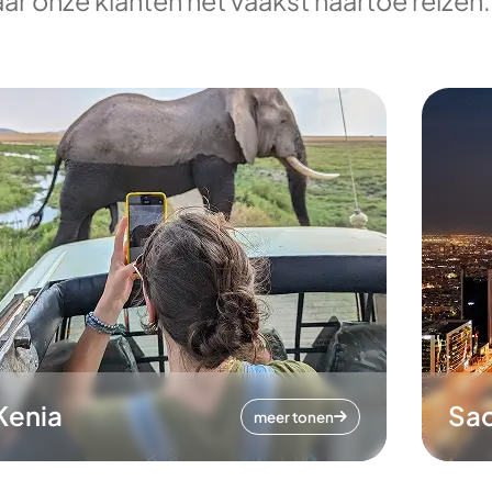
ar onze klanten het vaakst naartoe reizen.
Kenia
Sa
meer tonen