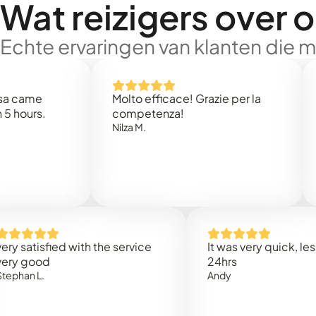
Wat reizigers over 
Echte ervaringen van klanten die 
e
Molto efficace! Grazie per la
Thank
s.
competenza!
Mark N
Nilza M.
isfied with the service
It was very quick, less than
od
24hrs
.
Andy