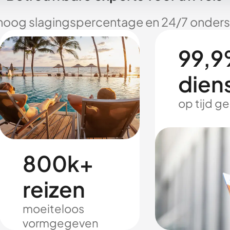
hoog slagingspercentage en 24/7 onderst
99,9
dien
op tijd g
800k+
reizen
moeiteloos
vormgegeven