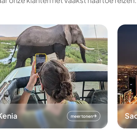
ar onze klanten het vaakst naartoe reizen.
Kenia
Sa
meer tonen