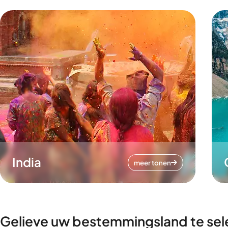
India
meer tonen
Gelieve uw bestemmingsland te sel