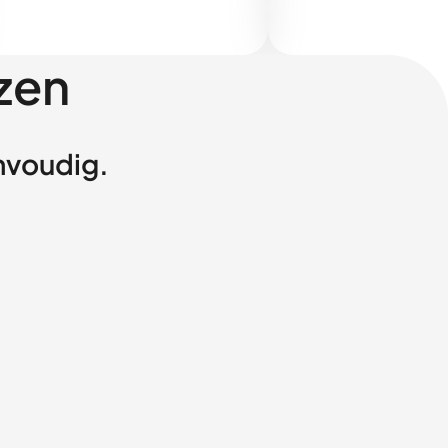
zen
envoudig.