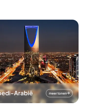
oedi-Arabië
meer tonen