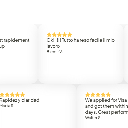
idement
Ok! !!!! Tutto ha reso facile il mio
Easy 
lavoro
Rene 
Blemir V.
 y claridad
We applied for Visa to Om
and got them within 3 work
days. Great performance!
Walter S.