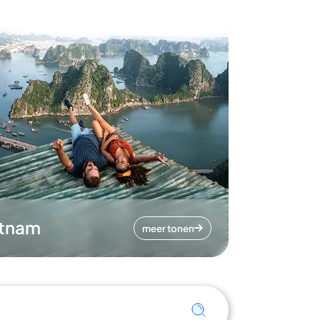
etnam
meer tonen