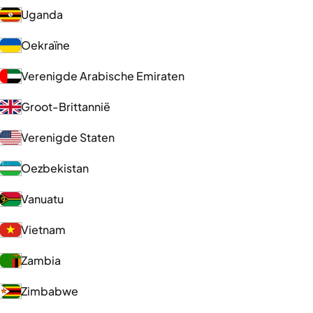
Uganda
Oekraïne
Verenigde Arabische Emiraten
Groot-Brittannië
Verenigde Staten
Oezbekistan
Vanuatu
Vietnam
Zambia
Zimbabwe