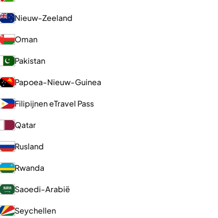
Nieuw-Zeeland
Oman
Pakistan
Papoea-Nieuw-Guinea
Filipijnen eTravel Pass
Qatar
Rusland
Rwanda
Saoedi-Arabië
Seychellen