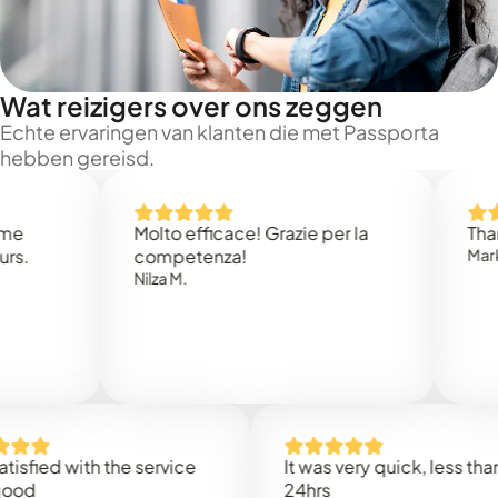
Wat reizigers over ons zeggen
Echte ervaringen van klanten die met Passporta
hebben gereisd.
Molto efficace! Grazie per la
Thank you
competenza!
Mark N.
Nilza M.
d with the service
It was very quick, less than
24hrs