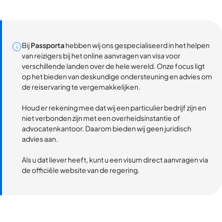
Bij
Passporta
hebben wij ons gespecialiseerd in het helpen
van reizigers bij het online aanvragen van visa voor
verschillende landen over de hele wereld. Onze focus ligt
op het bieden van deskundige ondersteuning en advies om
de reiservaring te vergemakkelijken.
Houd er rekening mee dat wij een particulier bedrijf zijn en
niet verbonden zijn met een overheidsinstantie of
advocatenkantoor. Daarom bieden wij geen juridisch
advies aan.
Als u dat liever heeft, kunt u een visum direct aanvragen via
de officiële website van de regering.