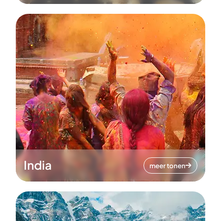
India
meer tonen