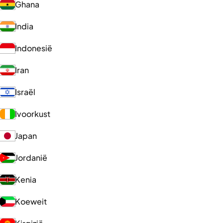
Ghana
India
Indonesië
Iran
Israël
Ivoorkust
Japan
Jordanië
Kenia
Koeweit