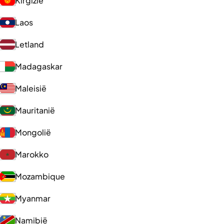
Kirgizië
Laos
Letland
Madagaskar
Maleisië
Mauritanië
Mongolië
Marokko
Mozambique
Myanmar
Namibië