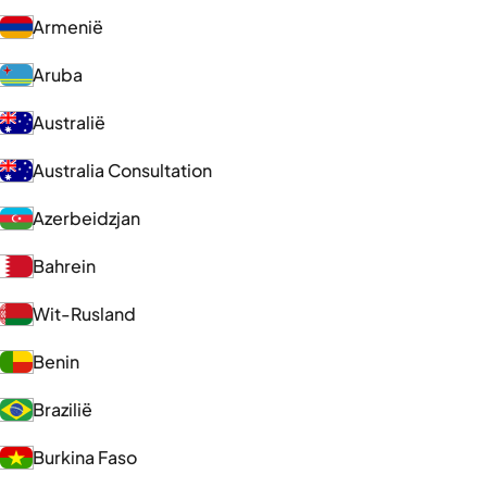
Armenië
Aruba
Australië
Australia Consultation
Azerbeidzjan
Bahrein
Wit-Rusland
Benin
Brazilië
Burkina Faso