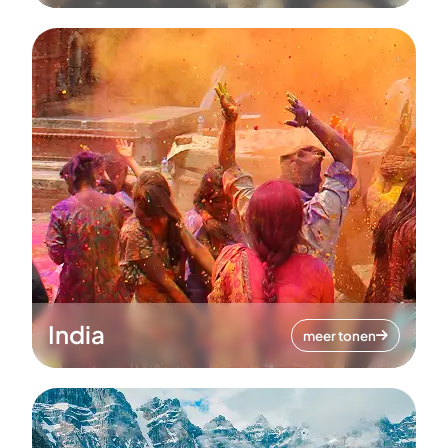
India
meer tonen