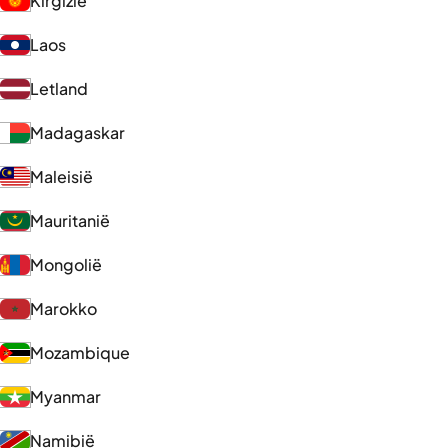
Kirgizië
Laos
Letland
Madagaskar
Maleisië
Mauritanië
Mongolië
Marokko
Mozambique
Myanmar
Namibië