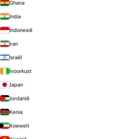
Ghana
India
Indonesië
Iran
Israël
Ivoorkust
Japan
Jordanië
Kenia
Koeweit