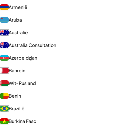
Armenië
Aruba
Australië
Australia Consultation
Azerbeidzjan
Bahrein
Wit-Rusland
Benin
Brazilië
Burkina Faso