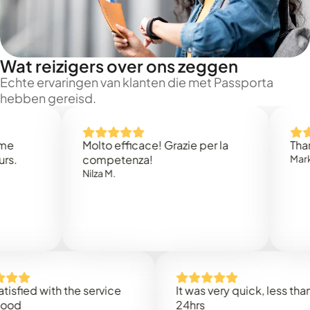
Wat reizigers over ons zeggen
Echte ervaringen van klanten die met Passporta
hebben gereisd.
Molto efficace! Grazie per la
Thank yo
competenza!
Mark N.
Nilza M.
ied with the service
It was very quick, less than
24hrs