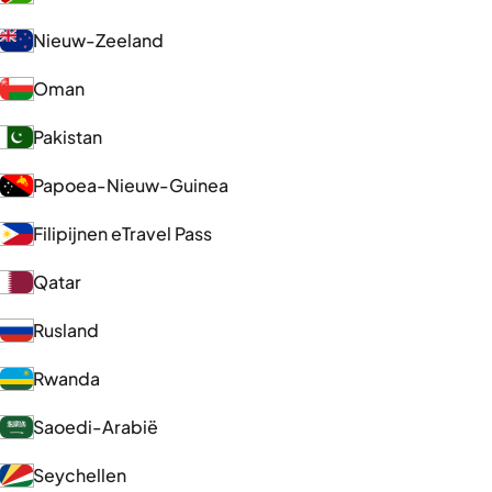
Nieuw-Zeeland
Oman
Pakistan
Papoea-Nieuw-Guinea
Filipijnen eTravel Pass
Qatar
Rusland
Rwanda
Saoedi-Arabië
Seychellen