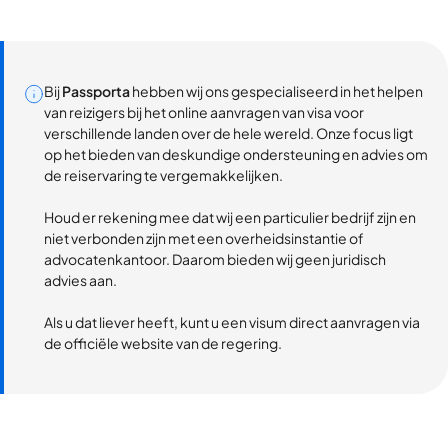
Bij
Passporta
hebben wij ons gespecialiseerd in het helpen
van reizigers bij het online aanvragen van visa voor
verschillende landen over de hele wereld. Onze focus ligt
op het bieden van deskundige ondersteuning en advies om
de reiservaring te vergemakkelijken.
Houd er rekening mee dat wij een particulier bedrijf zijn en
niet verbonden zijn met een overheidsinstantie of
advocatenkantoor. Daarom bieden wij geen juridisch
advies aan.
Als u dat liever heeft, kunt u een visum direct aanvragen via
de officiële website van de regering.