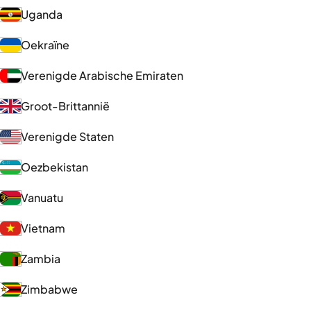
Uganda
Oekraïne
Verenigde Arabische Emiraten
Groot-Brittannië
Verenigde Staten
Oezbekistan
Vanuatu
Vietnam
Zambia
Zimbabwe