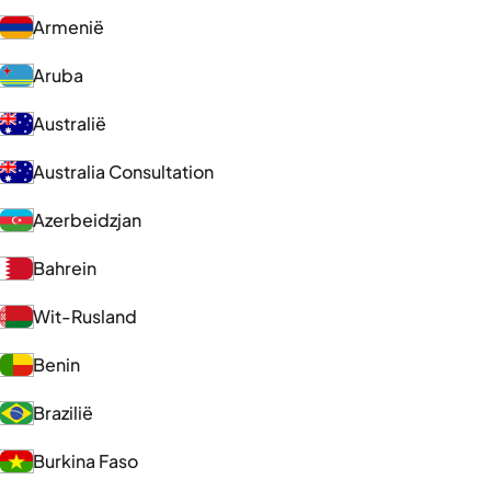
Armenië
Aruba
Australië
Australia Consultation
Azerbeidzjan
Bahrein
Wit-Rusland
Benin
Brazilië
Burkina Faso