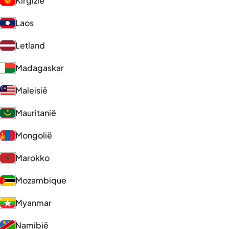
Kirgizië
Laos
Letland
Madagaskar
Maleisië
Mauritanië
Mongolië
Marokko
Mozambique
Myanmar
Namibië