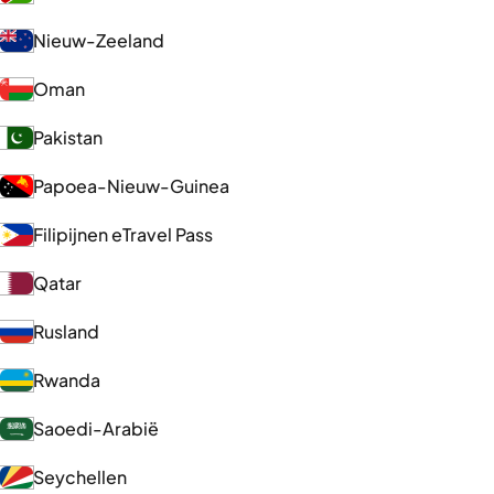
Nieuw-Zeeland
Oman
Pakistan
Papoea-Nieuw-Guinea
Filipijnen eTravel Pass
Qatar
Rusland
Rwanda
Saoedi-Arabië
Seychellen