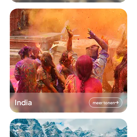
India
meer tonen