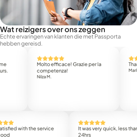
Wat reizigers over ons zeggen
Echte ervaringen van klanten die met Passporta
hebben gereisd.
Molto efficace! Grazie per la
Thank you
competenza!
Mark N.
Nilza M.
d with the service
It was very quick, less than
24hrs