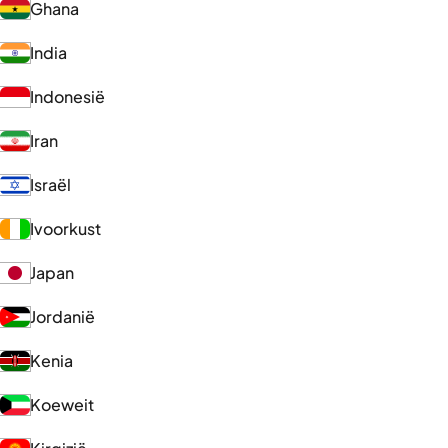
Ghana
India
Indonesië
Iran
Israël
Ivoorkust
Japan
Jordanië
Kenia
Koeweit