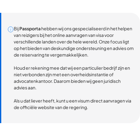
Bij
Passporta
hebben wij ons gespecialiseerd in het helpen
van reizigers bij het online aanvragen van visa voor
verschillende landen over de hele wereld. Onze focus ligt
op het bieden van deskundige ondersteuning en advies om
de reiservaring te vergemakkelijken.
Houd er rekening mee dat wij een particulier bedrijf zijn en
niet verbonden zijn met een overheidsinstantie of
advocatenkantoor. Daarom bieden wij geen juridisch
advies aan.
Als u dat liever heeft, kunt u een visum direct aanvragen via
de officiële website van de regering.