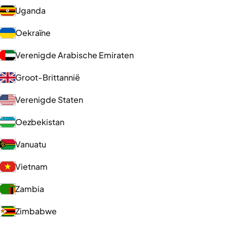
Uganda
Oekraïne
Verenigde Arabische Emiraten
Groot-Brittannië
Verenigde Staten
Oezbekistan
Vanuatu
Vietnam
Zambia
Zimbabwe