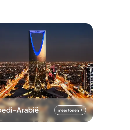
oedi-Arabië
meer tonen