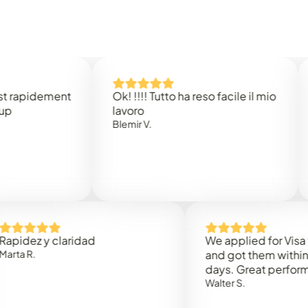
idement
Ok! !!!! Tutto ha reso facile il mio
Easy 
lavoro
Rene 
Blemir V.
 y claridad
We applied for Visa to Om
and got them within 3 work
days. Great performance!
Walter S.