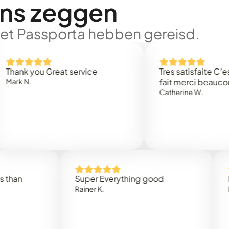
ons zeggen
met Passporta hebben gereisd.
 you Great service
Tres satisfaite C’est rap
.
fait merci beaucoup
Catherine W.
Super Everything good
Rapidez
Rainer K.
Marta R.