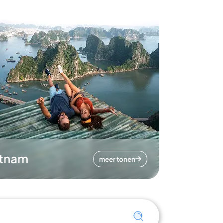
etnam
meer tonen