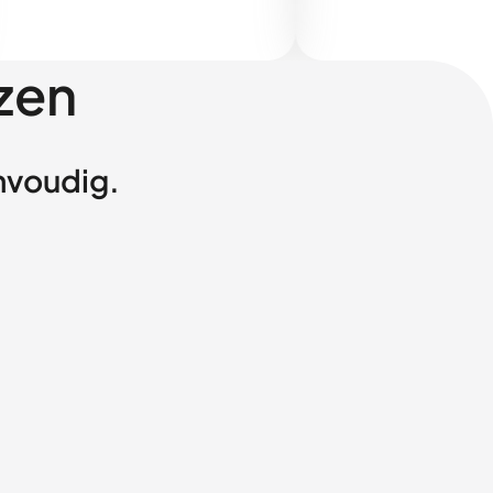
zen
envoudig.