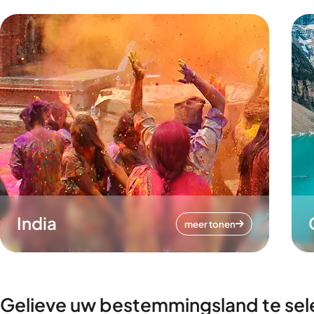
India
meer tonen
Gelieve uw bestemmingsland te sel