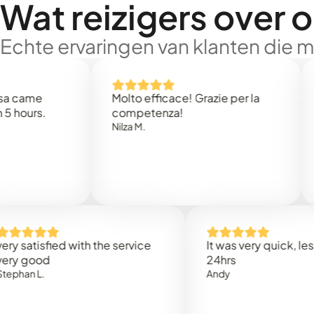
Wat reizigers over 
Echte ervaringen van klanten die 
e
Molto efficace! Grazie per la
Thank
s.
competenza!
Mark N
Nilza M.
isfied with the service
It was very quick, less than
od
24hrs
L.
Andy