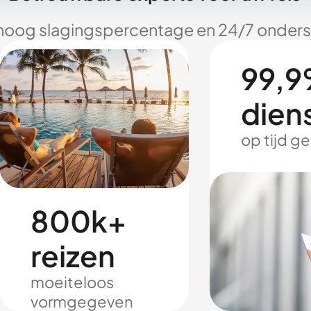
hoog slagingspercentage en 24/7 onderst
99,9
dien
op tijd g
800k+
reizen
moeiteloos
vormgegeven