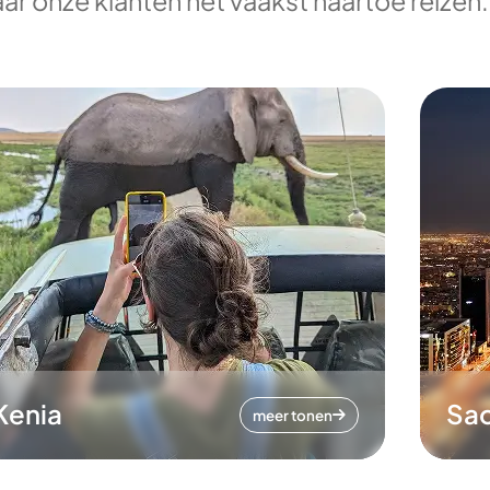
ar onze klanten het vaakst naartoe reizen.
Kenia
Sa
meer tonen