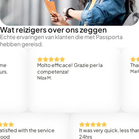
Wat reizigers over ons zeggen
Echte ervaringen van klanten die met Passporta
hebben gereisd.
Molto efficace! Grazie per la
Thank you 
competenza!
Mark N.
Nilza M.
d with the service
It was very quick, less than
24hrs