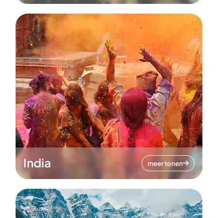
India
meer tonen