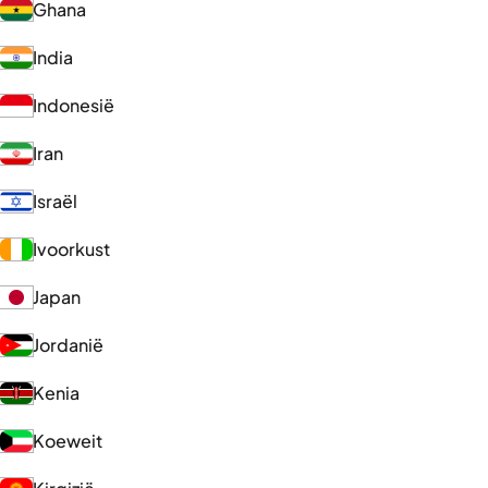
Ghana
India
Indonesië
Iran
Israël
Ivoorkust
Japan
Jordanië
Kenia
Koeweit