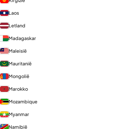
Kirgizië
Laos
Letland
Madagaskar
Maleisië
Mauritanië
Mongolië
Marokko
Mozambique
Myanmar
Namibië