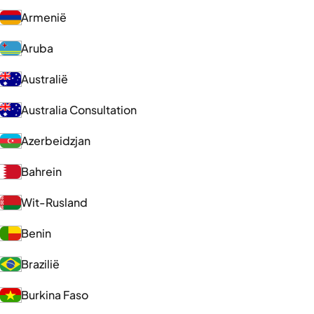
Armenië
Aruba
Australië
Australia Consultation
Azerbeidzjan
Bahrein
Wit-Rusland
Benin
Brazilië
Burkina Faso