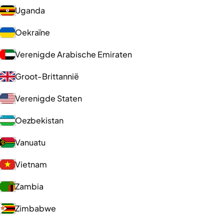
Uganda
Oekraïne
Verenigde Arabische Emiraten
Groot-Brittannië
Verenigde Staten
Oezbekistan
Vanuatu
Vietnam
Zambia
Zimbabwe