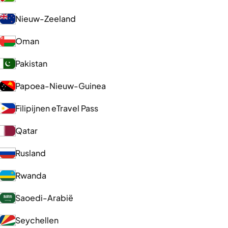
Nieuw-Zeeland
Oman
Pakistan
Papoea-Nieuw-Guinea
Filipijnen eTravel Pass
Qatar
Rusland
Rwanda
Saoedi-Arabië
Seychellen