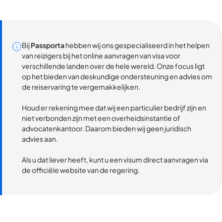
Bij
Passporta
hebben wij ons gespecialiseerd in het helpen
van reizigers bij het online aanvragen van visa voor
verschillende landen over de hele wereld. Onze focus ligt
op het bieden van deskundige ondersteuning en advies om
de reiservaring te vergemakkelijken.
Houd er rekening mee dat wij een particulier bedrijf zijn en
niet verbonden zijn met een overheidsinstantie of
advocatenkantoor. Daarom bieden wij geen juridisch
advies aan.
Als u dat liever heeft, kunt u een visum direct aanvragen via
de officiële website van de regering.