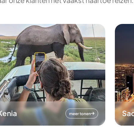
ar onze klanten het vaakst naartoe reizen.
Kenia
Sa
meer tonen