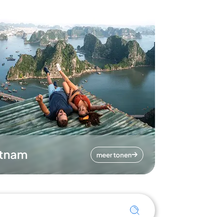
etnam
meer tonen