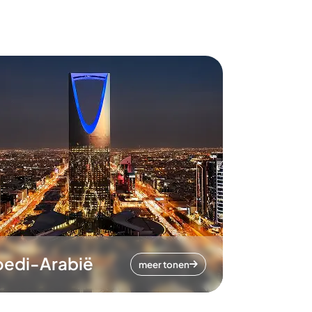
oedi-Arabië
meer tonen