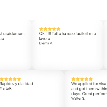
dement
Ok! !!!! Tutto ha reso facile il mio
Easy 
lavoro
Rene 
Blemir V.
 y claridad
We applied for Visa to Oma
and got them within 3 work
days. Great performance!
Walter S.