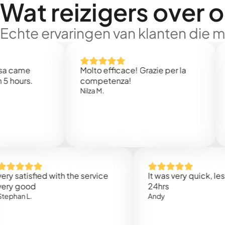
Wat reizigers over 
Echte ervaringen van klanten die 
e
Molto efficace! Grazie per la
Thank 
.
competenza!
Mark N
Nilza M.
isfied with the service
It was very quick, less than
od
24hrs
.
Andy