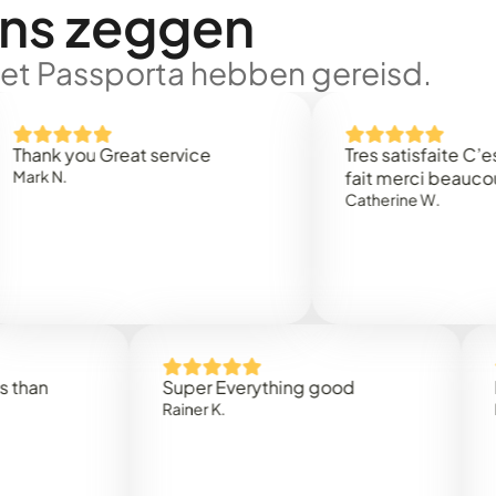
ons zeggen
met Passporta hebben gereisd.
you Great service
Tres satisfaite C’est rapi
.
fait merci beaucoup
Catherine W.
Super Everything good
Rapidez
Rainer K.
Marta R.