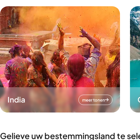
India
meer tonen
Gelieve uw bestemmingsland te sel