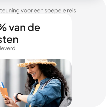
euning voor een soepele reis.
% van de
sten
eleverd