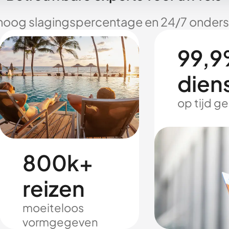
hoog slagingspercentage en 24/7 onderst
99,9
dien
op tijd g
800k+
reizen
moeiteloos
vormgegeven