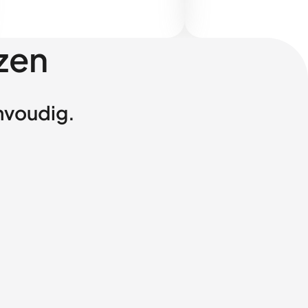
zen
envoudig.