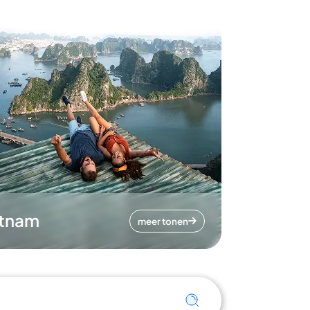
etnam
meer tonen