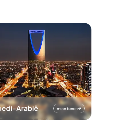
oedi-Arabië
meer tonen