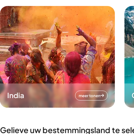
India
meer tonen
Gelieve uw bestemmingsland te sel