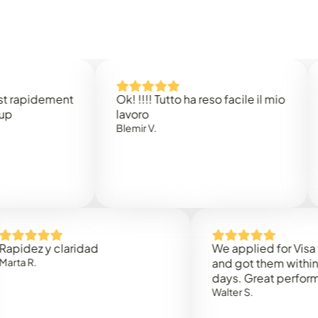
dement
Ok! !!!! Tutto ha reso facile il mio
Easy 
lavoro
Rene 
Blemir V.
 y claridad
We applied for Visa to Oma
and got them within 3 work
days. Great performance!
Walter S.