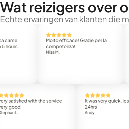
Wat reizigers over 
Echte ervaringen van klanten die 
e
Molto efficace! Grazie per la
Thank 
.
competenza!
Mark N
Nilza M.
isfied with the service
It was very quick, less than
od
24hrs
.
Andy