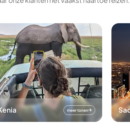
ar onze klanten het vaakst naartoe reizen.
Kenia
Sa
meer tonen