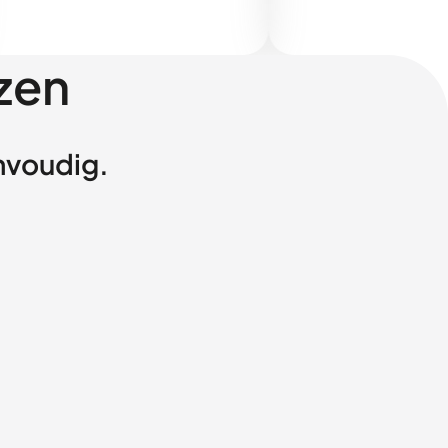
zen
envoudig.