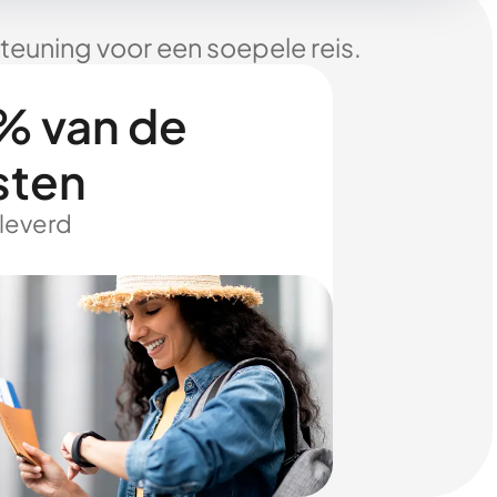
euning voor een soepele reis.
% van de
sten
eleverd