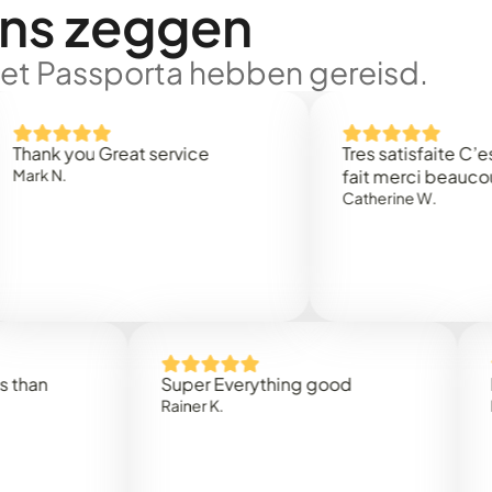
ons zeggen
met Passporta hebben gereisd.
you Great service
Tres satisfaite C’est rapi
.
fait merci beaucoup
Catherine W.
Super Everything good
Rapidez
Rainer K.
Marta R.