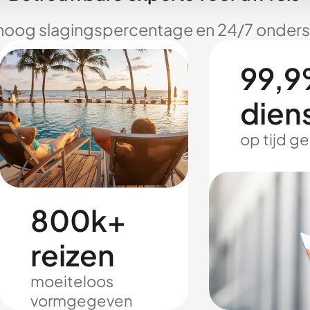
hoog slagingspercentage en 24/7 onderst
99,9
dien
op tijd g
800k+
reizen
moeiteloos
vormgegeven