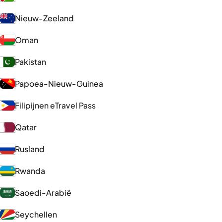
Nieuw-Zeeland
Oman
Pakistan
Papoea-Nieuw-Guinea
Filipijnen eTravel Pass
Qatar
Rusland
Rwanda
Saoedi-Arabië
Seychellen