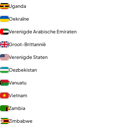
Uganda
Oekraïne
Verenigde Arabische Emiraten
Groot-Brittannië
Verenigde Staten
Oezbekistan
Vanuatu
Vietnam
Zambia
Zimbabwe