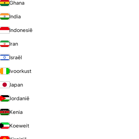
Ghana
India
Indonesië
Iran
Israël
Ivoorkust
Japan
Jordanië
Kenia
Koeweit