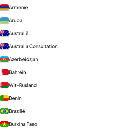
Armenië
Aruba
Australië
Australia Consultation
Azerbeidzjan
Bahrein
Wit-Rusland
Benin
Brazilië
Burkina Faso