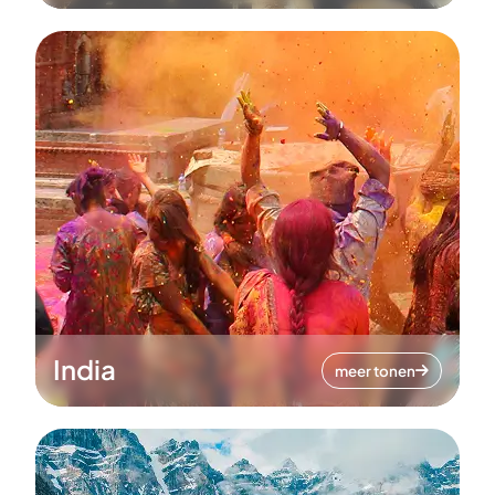
India
meer tonen