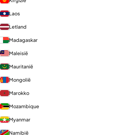
Kirgizië
Laos
Letland
Madagaskar
Maleisië
Mauritanië
Mongolië
Marokko
Mozambique
Myanmar
Namibië