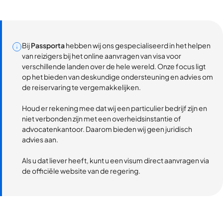
Bij
Passporta
hebben wij ons gespecialiseerd in het helpen
van reizigers bij het online aanvragen van visa voor
verschillende landen over de hele wereld. Onze focus ligt
op het bieden van deskundige ondersteuning en advies om
de reiservaring te vergemakkelijken.
Houd er rekening mee dat wij een particulier bedrijf zijn en
niet verbonden zijn met een overheidsinstantie of
advocatenkantoor. Daarom bieden wij geen juridisch
advies aan.
Als u dat liever heeft, kunt u een visum direct aanvragen via
de officiële website van de regering.