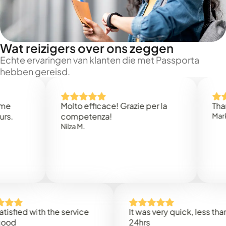
Wat reizigers over ons zeggen
Echte ervaringen van klanten die met Passporta
hebben gereisd.
Molto efficace! Grazie per la
Thank you
competenza!
Mark N.
Nilza M.
d with the service
It was very quick, less than
24hrs