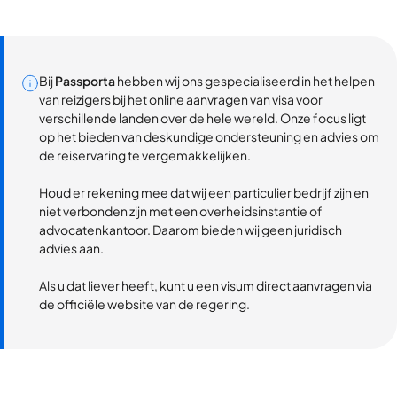
Bij
Passporta
hebben wij ons gespecialiseerd in het helpen
van reizigers bij het online aanvragen van visa voor
verschillende landen over de hele wereld. Onze focus ligt
op het bieden van deskundige ondersteuning en advies om
de reiservaring te vergemakkelijken.
Houd er rekening mee dat wij een particulier bedrijf zijn en
niet verbonden zijn met een overheidsinstantie of
advocatenkantoor. Daarom bieden wij geen juridisch
advies aan.
Als u dat liever heeft, kunt u een visum direct aanvragen via
de officiële website van de regering.