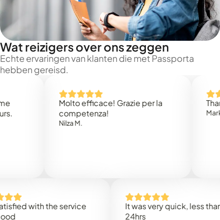
Wat reizigers over ons zeggen
Echte ervaringen van klanten die met Passporta
hebben gereisd.
Molto efficace! Grazie per la
Thank you
competenza!
Mark N.
Nilza M.
d with the service
It was very quick, less than
24hrs