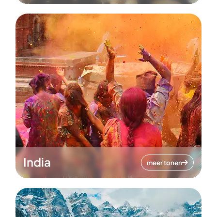
India
meer tonen