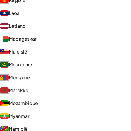
Kirgizië
Laos
Letland
Madagaskar
Maleisië
Mauritanië
Mongolië
Marokko
Mozambique
Myanmar
Namibië