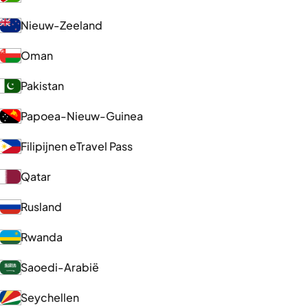
Nieuw-Zeeland
Oman
Pakistan
Papoea-Nieuw-Guinea
Filipijnen eTravel Pass
Qatar
Rusland
Rwanda
Saoedi-Arabië
Seychellen