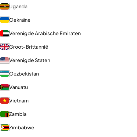
Uganda
Oekraïne
Verenigde Arabische Emiraten
Groot-Brittannië
Verenigde Staten
Oezbekistan
Vanuatu
Vietnam
Zambia
Zimbabwe