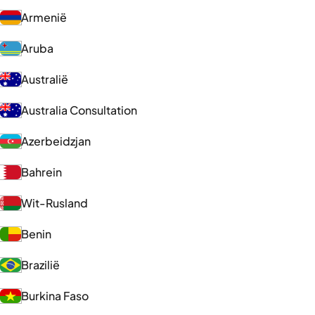
Armenië
Aruba
Australië
Australia Consultation
Azerbeidzjan
Bahrein
Wit-Rusland
Benin
Brazilië
Burkina Faso