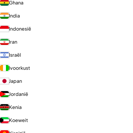
Ghana
India
Indonesië
Iran
Israël
Ivoorkust
Japan
Jordanië
Kenia
Koeweit