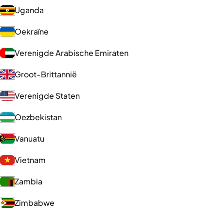
Uganda
Oekraïne
Verenigde Arabische Emiraten
Groot-Brittannië
Verenigde Staten
Oezbekistan
Vanuatu
Vietnam
Zambia
Zimbabwe