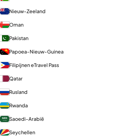
Nieuw-Zeeland
Oman
Pakistan
Papoea-Nieuw-Guinea
Filipijnen eTravel Pass
Qatar
Rusland
Rwanda
Saoedi-Arabië
Seychellen