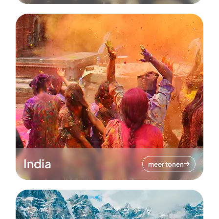
India
meer tonen