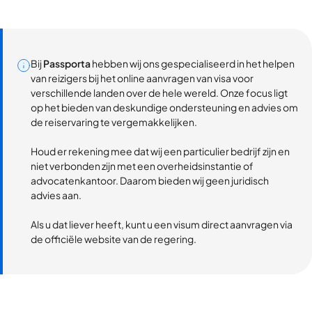
Bij
Passporta
hebben wij ons gespecialiseerd in het helpen
van reizigers bij het online aanvragen van visa voor
verschillende landen over de hele wereld. Onze focus ligt
op het bieden van deskundige ondersteuning en advies om
de reiservaring te vergemakkelijken.
Houd er rekening mee dat wij een particulier bedrijf zijn en
niet verbonden zijn met een overheidsinstantie of
advocatenkantoor. Daarom bieden wij geen juridisch
advies aan.
Als u dat liever heeft, kunt u een visum direct aanvragen via
de officiële website van de regering.