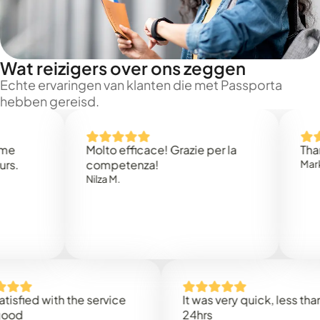
Wat reizigers over ons zeggen
Echte ervaringen van klanten die met Passporta
hebben gereisd.
Molto efficace! Grazie per la
Thank you
competenza!
Mark N.
Nilza M.
d with the service
It was very quick, less than
24hrs