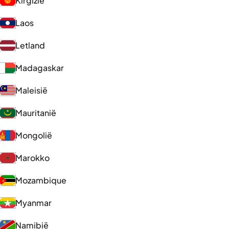
Kirgizië
Laos
Letland
Madagaskar
Maleisië
Mauritanië
Mongolië
Marokko
Mozambique
Myanmar
Namibië