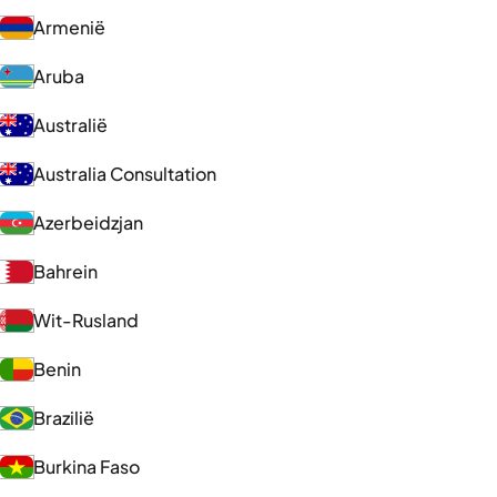
Armenië
Aruba
Australië
Australia Consultation
Azerbeidzjan
Bahrein
Wit-Rusland
Benin
Brazilië
Burkina Faso