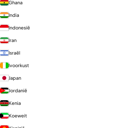
Ghana
India
Indonesië
Iran
Israël
Ivoorkust
Japan
Jordanië
Kenia
Koeweit