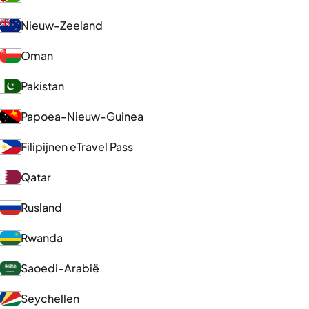
Nieuw-Zeeland
Oman
Pakistan
Papoea-Nieuw-Guinea
Filipijnen eTravel Pass
Qatar
Rusland
Rwanda
Saoedi-Arabië
Seychellen