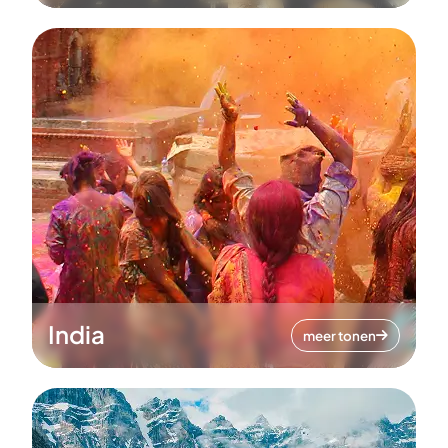
India
meer tonen