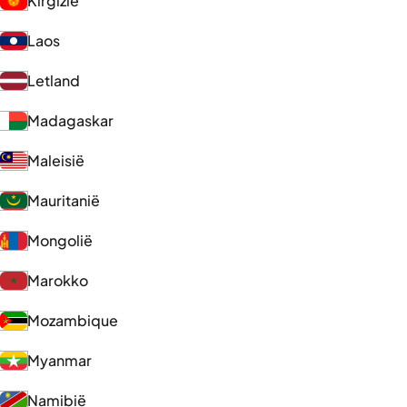
Kirgizië
Laos
Letland
Madagaskar
Maleisië
Mauritanië
Mongolië
Marokko
Mozambique
Myanmar
Namibië