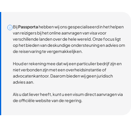
Bij
Passporta
hebben wij ons gespecialiseerd in het helpen
van reizigers bij het online aanvragen van visa voor
verschillende landen over de hele wereld. Onze focus ligt
op het bieden van deskundige ondersteuning en advies om
de reiservaring te vergemakkelijken.
Houd er rekening mee dat wij een particulier bedrijf zijn en
niet verbonden zijn met een overheidsinstantie of
advocatenkantoor. Daarom bieden wij geen juridisch
advies aan.
Als u dat liever heeft, kunt u een visum direct aanvragen via
de officiële website van de regering.