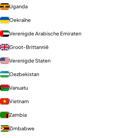
Uganda
Oekraïne
Verenigde Arabische Emiraten
Groot-Brittannië
Verenigde Staten
Oezbekistan
Vanuatu
Vietnam
Zambia
Zimbabwe