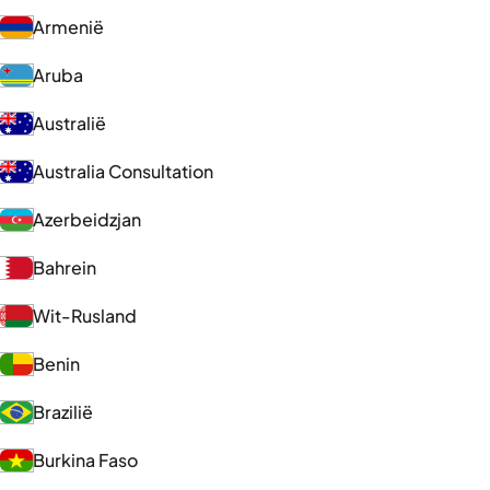
Armenië
Aruba
Australië
Australia Consultation
Azerbeidzjan
Bahrein
Wit-Rusland
Benin
Brazilië
Burkina Faso