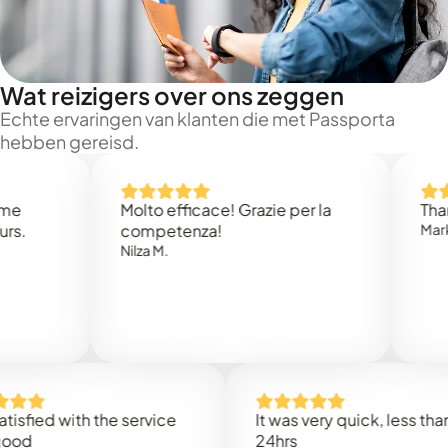
Wat reizigers over ons zeggen
Echte ervaringen van klanten die met Passporta
hebben gereisd.
Molto efficace! Grazie per la
Thank you
competenza!
Mark N.
Nilza M.
d with the service
It was very quick, less than
24hrs