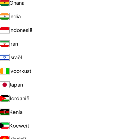
Ghana
India
Indonesië
Iran
Israël
Ivoorkust
Japan
Jordanië
Kenia
Koeweit