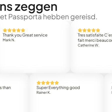
ons zeggen
met Passporta hebben gereisd.
 you Great service
Tres satisfaite C’est rap
.
fait merci beaucoup
Catherine W.
Super Everything good
Rapidez
Rainer K.
Marta R.