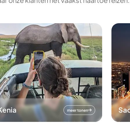
ar onze klanten het vaakst naartoe reizen.
Kenia
Sa
meer tonen