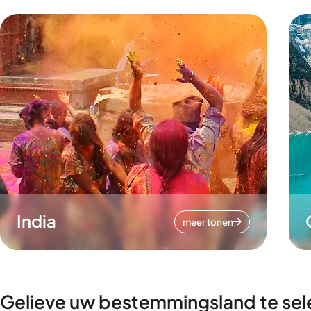
India
meer tonen
Gelieve uw bestemmingsland te sel