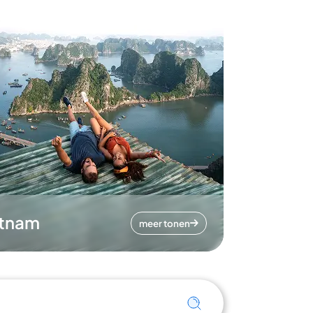
etnam
meer tonen