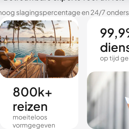
hoog slagingspercentage en 24/7 onderst
99,9
dien
op tijd g
800k+
reizen
moeiteloos
vormgegeven