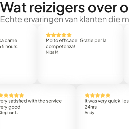
Wat reizigers over 
Echte ervaringen van klanten die 
e
Molto efficace! Grazie per la
Thank
s.
competenza!
Mark N
Nilza M.
isfied with the service
It was very quick, less than
od
24hrs
.
Andy