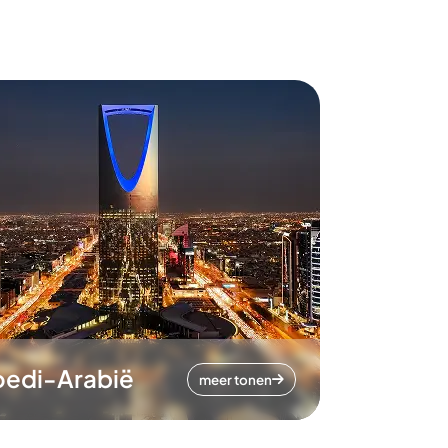
oedi-Arabië
meer tonen