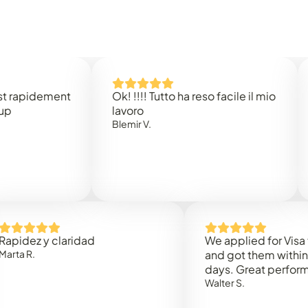
idement
Ok! !!!! Tutto ha reso facile il mio
Easy 
lavoro
Rene 
Blemir V.
 y claridad
We applied for Visa to Oma
and got them within 3 work
days. Great performance!
Walter S.