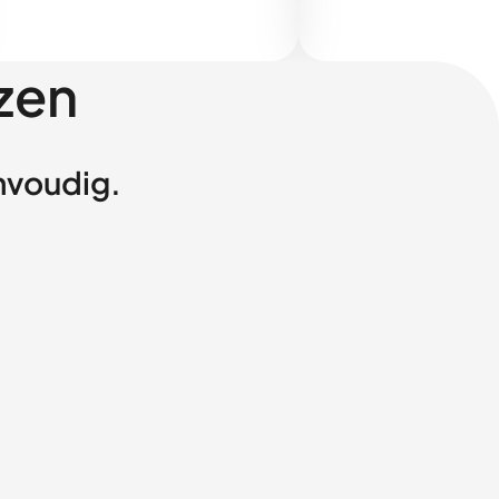
zen
envoudig.