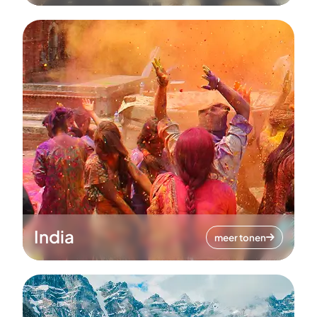
India
meer tonen