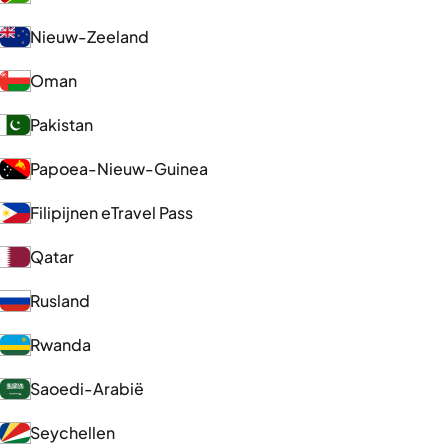
Nieuw-Zeeland
Oman
Pakistan
Papoea-Nieuw-Guinea
Filipijnen eTravel Pass
Qatar
Rusland
Rwanda
Saoedi-Arabië
Seychellen