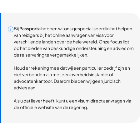
Bij
Passporta
hebben wij ons gespecialiseerd in het helpen
van reizigers bij het online aanvragen van visa voor
verschillende landen over de hele wereld. Onze focus ligt
op het bieden van deskundige ondersteuning en advies om
de reiservaring te vergemakkelijken.
Houd er rekening mee dat wij een particulier bedrijf zijn en
niet verbonden zijn met een overheidsinstantie of
advocatenkantoor. Daarom bieden wij geen juridisch
advies aan.
Als u dat liever heeft, kunt u een visum direct aanvragen via
de officiële website van de regering.