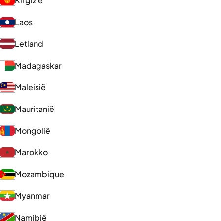
Kirgizië
Laos
Letland
Madagaskar
Maleisië
Mauritanië
Mongolië
Marokko
Mozambique
Myanmar
Namibië