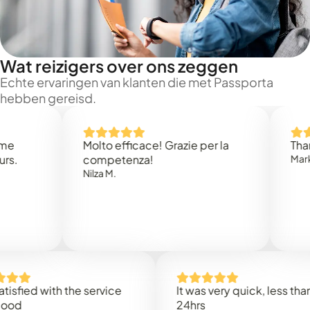
Wat reizigers over ons zeggen
Echte ervaringen van klanten die met Passporta
hebben gereisd.
Molto efficace! Grazie per la
Thank you 
competenza!
Mark N.
Nilza M.
d with the service
It was very quick, less than
24hrs