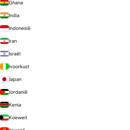
Ghana
India
Indonesië
Iran
Israël
Ivoorkust
Japan
Jordanië
Kenia
Koeweit