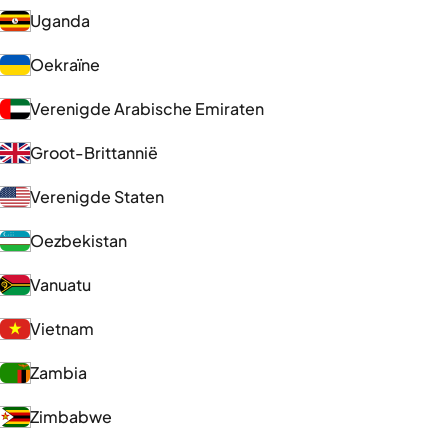
Uganda
Oekraïne
Verenigde Arabische Emiraten
Groot-Brittannië
Verenigde Staten
Oezbekistan
Vanuatu
Vietnam
Zambia
Zimbabwe