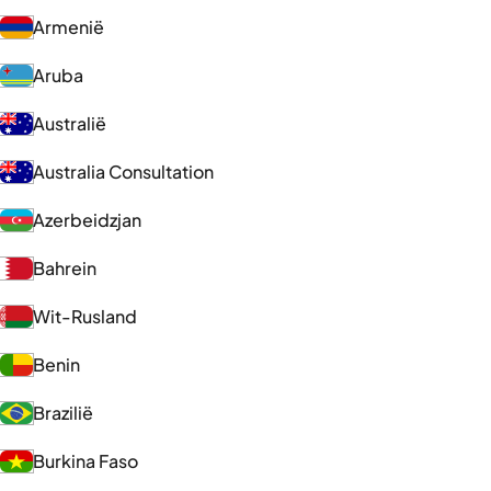
Armenië
Aruba
Australië
Australia Consultation
Azerbeidzjan
Bahrein
Wit-Rusland
Benin
Brazilië
Burkina Faso