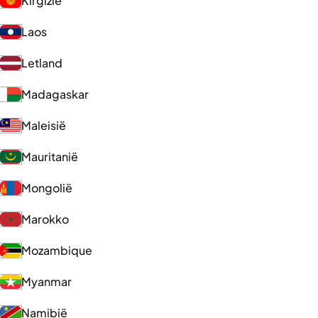
Kirgizië
Laos
Letland
Madagaskar
Maleisië
Mauritanië
Mongolië
Marokko
Mozambique
Myanmar
Namibië