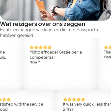
Wat reizigers over ons zeggen
Echte ervaringen van klanten die met Passporta
hebben gereisd.
Molto efficace! Grazie per la
Thank you 
competenza!
Mark N.
Nilza M.
d with the service
It was very quick, less than
24hrs