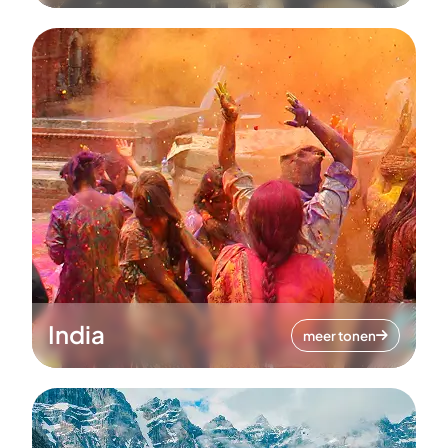
India
meer tonen