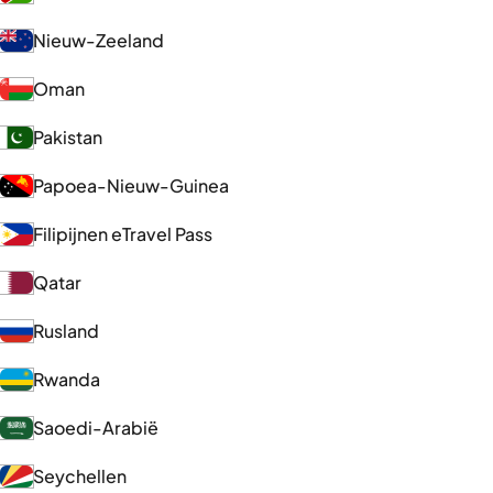
Nieuw-Zeeland
Oman
Pakistan
Papoea-Nieuw-Guinea
Filipijnen eTravel Pass
Qatar
Rusland
Rwanda
Saoedi-Arabië
Seychellen