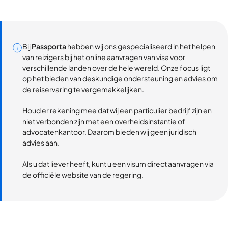
Bij
Passporta
hebben wij ons gespecialiseerd in het helpen
van reizigers bij het online aanvragen van visa voor
verschillende landen over de hele wereld. Onze focus ligt
op het bieden van deskundige ondersteuning en advies om
de reiservaring te vergemakkelijken.
Houd er rekening mee dat wij een particulier bedrijf zijn en
niet verbonden zijn met een overheidsinstantie of
advocatenkantoor. Daarom bieden wij geen juridisch
advies aan.
Als u dat liever heeft, kunt u een visum direct aanvragen via
de officiële website van de regering.