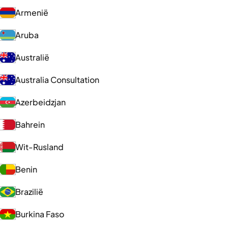
Armenië
Aruba
Australië
Australia Consultation
Azerbeidzjan
Bahrein
Wit-Rusland
Benin
Brazilië
Burkina Faso