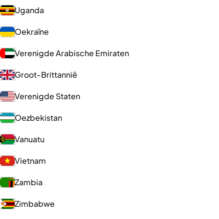
Uganda
Oekraïne
Verenigde Arabische Emiraten
Groot-Brittannië
Verenigde Staten
Oezbekistan
Vanuatu
Vietnam
Zambia
Zimbabwe