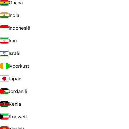
Ghana
India
Indonesië
Iran
Israël
Ivoorkust
Japan
Jordanië
Kenia
Koeweit