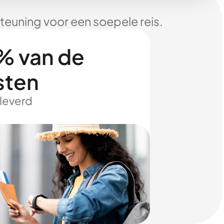
euning voor een soepele reis.
% van de
sten
eleverd