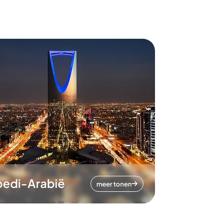
oedi-Arabië
meer tonen