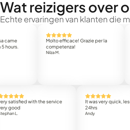
Wat reizigers over 
Echte ervaringen van klanten die 
e
Molto efficace! Grazie per la
Thank 
.
competenza!
Mark N
Nilza M.
sfied with the service
It was very quick, less than
od
24hrs
.
Andy