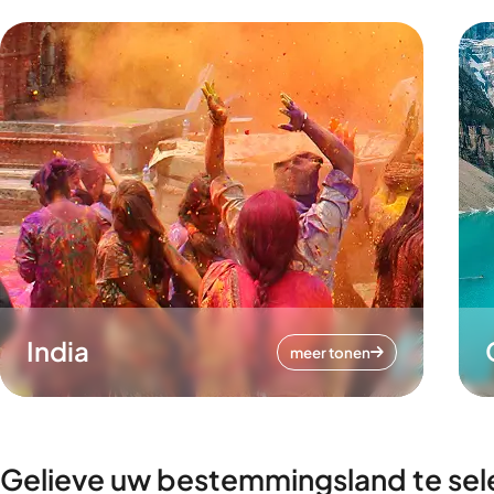
India
meer tonen
Gelieve uw bestemmingsland te sel