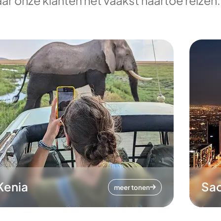
ar onze klanten het vaakst naartoe reizen.
Kenia
Sa
meer tonen