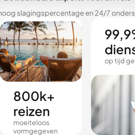
hoog slagingspercentage en 24/7 onderst
99,9
dien
op tijd g
800k+
reizen
moeiteloos
vormgegeven