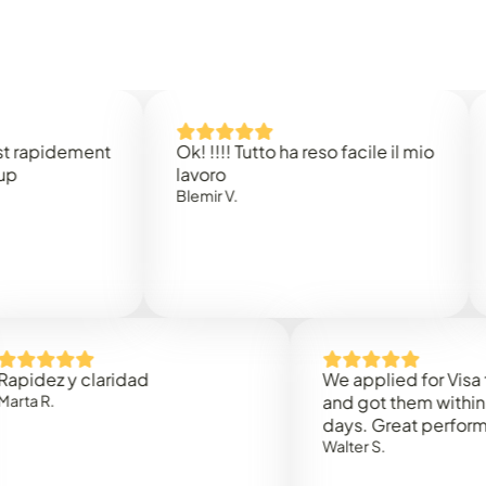
dement
Ok! !!!! Tutto ha reso facile il mio
Easy 
lavoro
Rene B
Blemir V.
 y claridad
We applied for Visa to Oma
and got them within 3 work
days. Great performance!
Walter S.