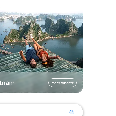
etnam
meer tonen