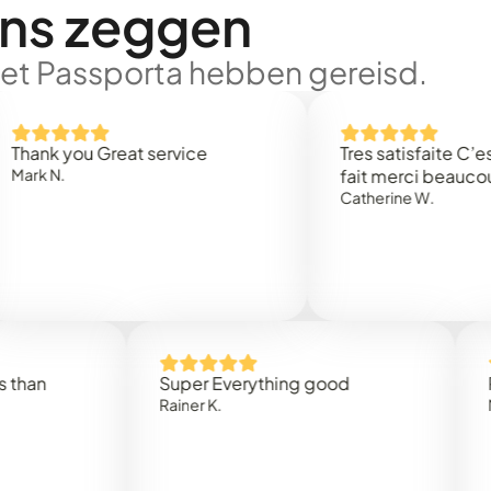
ons zeggen
met Passporta hebben gereisd.
you Great service
Tres satisfaite C’est rapi
.
fait merci beaucoup
Catherine W.
Super Everything good
Rapidez
Rainer K.
Marta R.