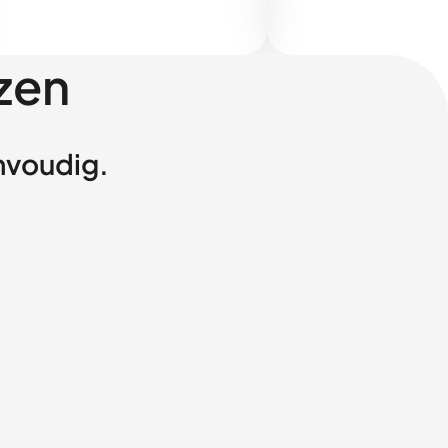
zen
envoudig.