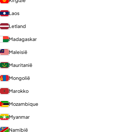
Kirgizië
Laos
Letland
Madagaskar
Maleisië
Mauritanië
Mongolië
Marokko
Mozambique
Myanmar
Namibië