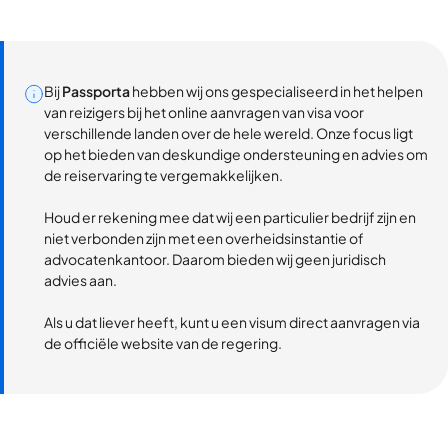
Bij
Passporta
hebben wij ons gespecialiseerd in het helpen
van reizigers bij het online aanvragen van visa voor
verschillende landen over de hele wereld. Onze focus ligt
op het bieden van deskundige ondersteuning en advies om
de reiservaring te vergemakkelijken.
Houd er rekening mee dat wij een particulier bedrijf zijn en
niet verbonden zijn met een overheidsinstantie of
advocatenkantoor. Daarom bieden wij geen juridisch
advies aan.
Als u dat liever heeft, kunt u een visum direct aanvragen via
de officiële website van de regering.