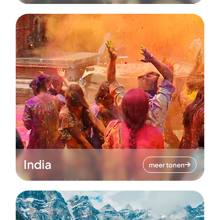
India
meer tonen