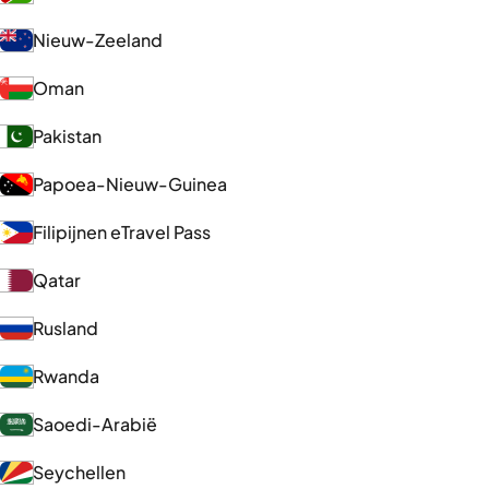
Nieuw-Zeeland
Oman
Pakistan
Papoea-Nieuw-Guinea
Filipijnen eTravel Pass
Qatar
Rusland
Rwanda
Saoedi-Arabië
Seychellen