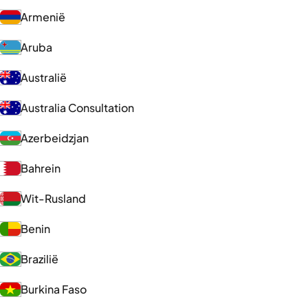
Armenië
Aruba
Australië
Australia Consultation
Azerbeidzjan
Bahrein
Wit-Rusland
Benin
Brazilië
Burkina Faso