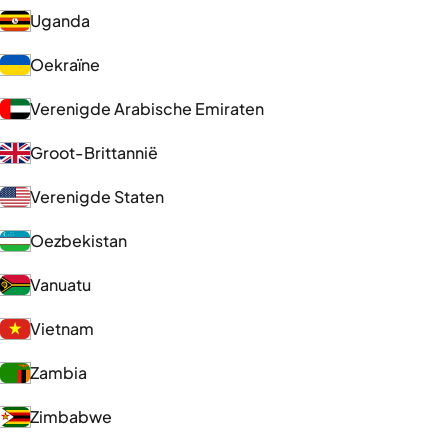
Uganda
Oekraïne
Verenigde Arabische Emiraten
Groot-Brittannië
Verenigde Staten
Oezbekistan
Vanuatu
Vietnam
Zambia
Zimbabwe