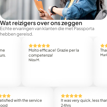
Wat reizigers over ons zeggen
Echte ervaringen van klanten die met Passporta
hebben gereisd.
Molto efficace! Grazie per la
Thank you 
competenza!
Mark N.
Nilza M.
d with the service
It was very quick, less than
24hrs