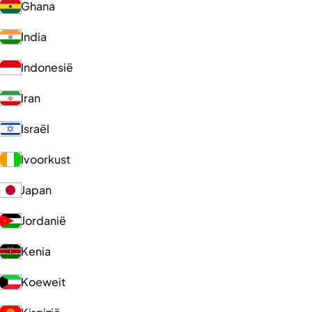
Ghana
India
Indonesië
Iran
Israël
Ivoorkust
Japan
Jordanië
Kenia
Koeweit