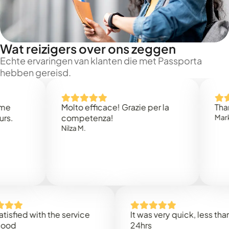
Wat reizigers over ons zeggen
Echte ervaringen van klanten die met Passporta
hebben gereisd.
Molto efficace! Grazie per la
Thank you
competenza!
Mark N.
Nilza M.
d with the service
It was very quick, less than
24hrs