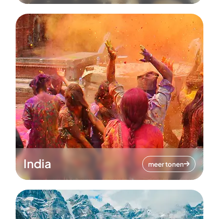
India
meer tonen