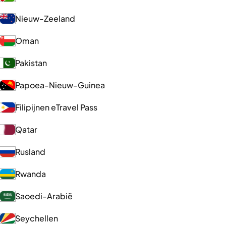
Nieuw-Zeeland
Oman
Pakistan
Papoea-Nieuw-Guinea
Filipijnen eTravel Pass
Qatar
Rusland
Rwanda
Saoedi-Arabië
Seychellen