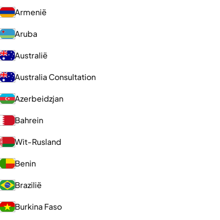
Armenië
Aruba
Australië
Australia Consultation
Azerbeidzjan
Bahrein
Wit-Rusland
Benin
Brazilië
Burkina Faso