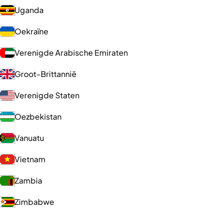
Uganda
Oekraïne
Verenigde Arabische Emiraten
Groot-Brittannië
Verenigde Staten
Oezbekistan
Vanuatu
Vietnam
Zambia
Zimbabwe