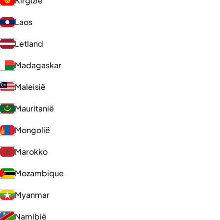
Kirgizië
Laos
Letland
Madagaskar
Maleisië
Mauritanië
Mongolië
Marokko
Mozambique
Myanmar
Namibië