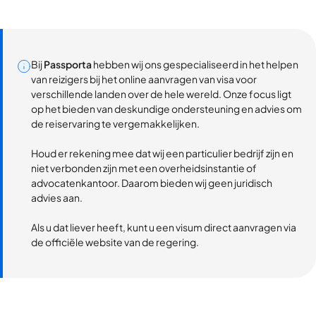
Bij
Passporta
hebben wij ons gespecialiseerd in het helpen
van reizigers bij het online aanvragen van visa voor
verschillende landen over de hele wereld. Onze focus ligt
op het bieden van deskundige ondersteuning en advies om
de reiservaring te vergemakkelijken.
Houd er rekening mee dat wij een particulier bedrijf zijn en
niet verbonden zijn met een overheidsinstantie of
advocatenkantoor. Daarom bieden wij geen juridisch
advies aan.
Als u dat liever heeft, kunt u een visum direct aanvragen via
de officiële website van de regering.