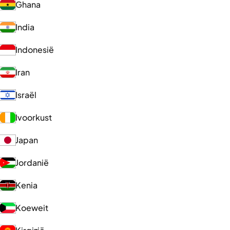
Ghana
India
Indonesië
Iran
Israël
Ivoorkust
Japan
Jordanië
Kenia
Koeweit