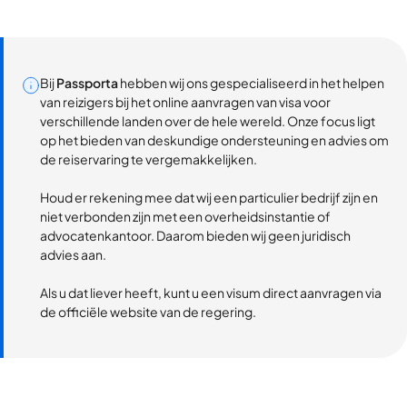
Bij
Passporta
hebben wij ons gespecialiseerd in het helpen
van reizigers bij het online aanvragen van visa voor
verschillende landen over de hele wereld. Onze focus ligt
op het bieden van deskundige ondersteuning en advies om
de reiservaring te vergemakkelijken.
Houd er rekening mee dat wij een particulier bedrijf zijn en
niet verbonden zijn met een overheidsinstantie of
advocatenkantoor. Daarom bieden wij geen juridisch
advies aan.
Als u dat liever heeft, kunt u een visum direct aanvragen via
de officiële website van de regering.