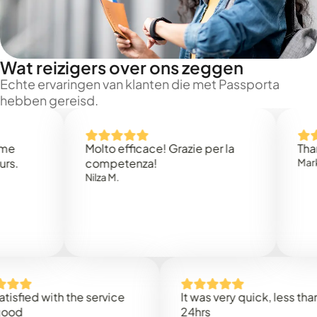
Wat reizigers over ons zeggen
Echte ervaringen van klanten die met Passporta
hebben gereisd.
Molto efficace! Grazie per la
Thank you 
competenza!
Mark N.
Nilza M.
d with the service
It was very quick, less than
24hrs