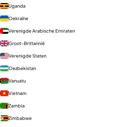
Uganda
Oekraïne
Verenigde Arabische Emiraten
Groot-Brittannië
Verenigde Staten
Oezbekistan
Vanuatu
Vietnam
Zambia
Zimbabwe