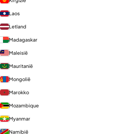
Kirgizië
Laos
Letland
Madagaskar
Maleisië
Mauritanië
Mongolië
Marokko
Mozambique
Myanmar
Namibië