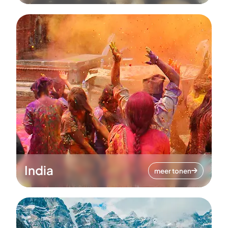
India
meer tonen