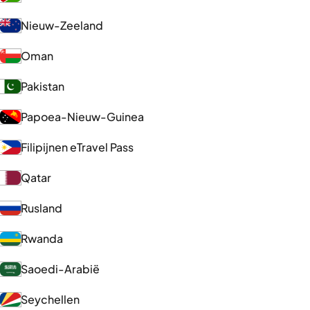
Nieuw-Zeeland
Oman
Pakistan
Papoea-Nieuw-Guinea
Filipijnen eTravel Pass
Qatar
Rusland
Rwanda
Saoedi-Arabië
Seychellen