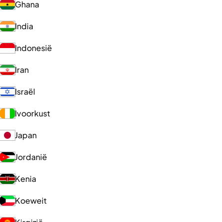
Ghana
India
Indonesië
Iran
Israël
Ivoorkust
Japan
Jordanië
Kenia
Koeweit