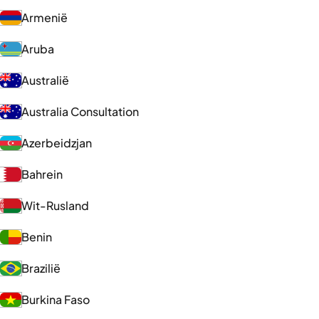
Armenië
Aruba
Australië
Australia Consultation
Azerbeidzjan
Bahrein
Wit-Rusland
Benin
Brazilië
Burkina Faso