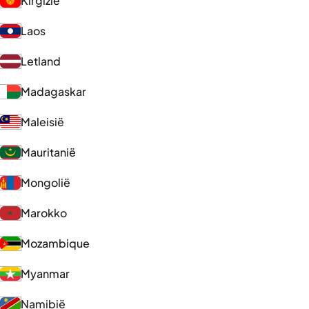
Kirgizië
Laos
Letland
Madagaskar
Maleisië
Mauritanië
Mongolië
Marokko
Mozambique
Myanmar
Namibië