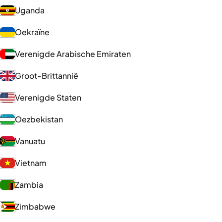
Uganda
Oekraïne
Verenigde Arabische Emiraten
Groot-Brittannië
Verenigde Staten
Oezbekistan
Vanuatu
Vietnam
Zambia
Zimbabwe