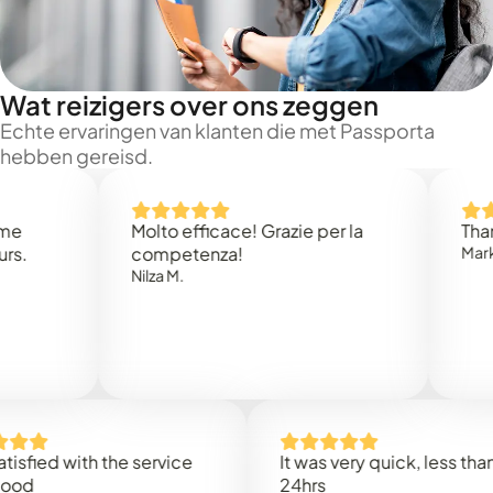
Wat reizigers over ons zeggen
Echte ervaringen van klanten die met Passporta
hebben gereisd.
Molto efficace! Grazie per la
Thank you
competenza!
Mark N.
Nilza M.
d with the service
It was very quick, less than
24hrs