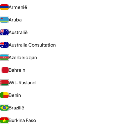
Armenië
Aruba
Australië
Australia Consultation
Azerbeidzjan
Bahrein
Wit-Rusland
Benin
Brazilië
Burkina Faso