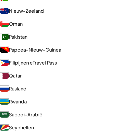
Nieuw-Zeeland
Oman
Pakistan
Papoea-Nieuw-Guinea
Filipijnen eTravel Pass
Qatar
Rusland
Rwanda
Saoedi-Arabië
Seychellen