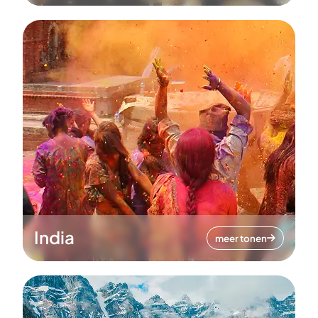
India
meer tonen