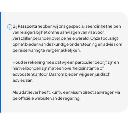
Bij
Passporta
hebben wij ons gespecialiseerd in het helpen
van reizigers bij het online aanvragen van visa voor
verschillende landen over de hele wereld. Onze focus ligt
op het bieden van deskundige ondersteuning en advies om
de reiservaring te vergemakkelijken.
Houd er rekening mee dat wij een particulier bedrijf zijn en
niet verbonden zijn met een overheidsinstantie of
advocatenkantoor. Daarom bieden wij geen juridisch
advies aan.
Als u dat liever heeft, kunt u een visum direct aanvragen via
de officiële website van de regering.