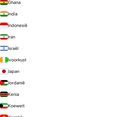
Ghana
India
Indonesië
Iran
Israël
Ivoorkust
Japan
Jordanië
Kenia
Koeweit