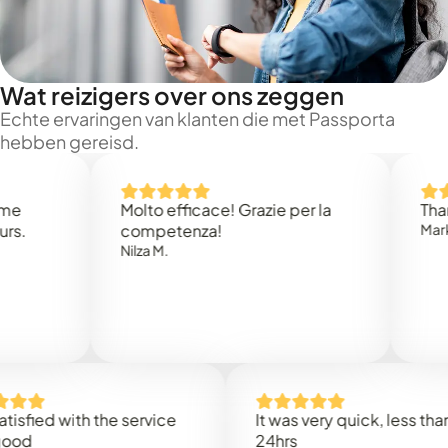
Wat reizigers over ons zeggen
Echte ervaringen van klanten die met Passporta
hebben gereisd.
Molto efficace! Grazie per la
Thank you
competenza!
Mark N.
Nilza M.
d with the service
It was very quick, less than
24hrs