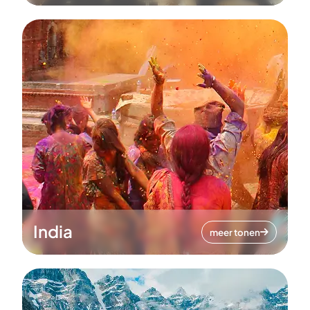
India
meer tonen