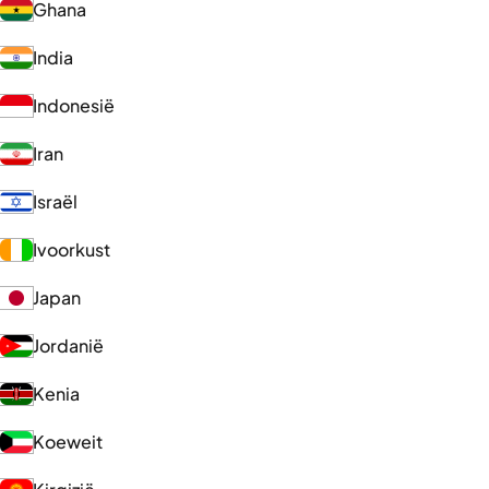
Ghana
India
Indonesië
Iran
Israël
Ivoorkust
Japan
Jordanië
Kenia
Koeweit