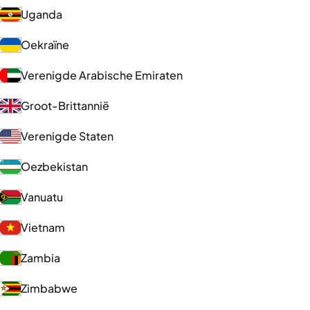
Uganda
Oekraïne
Verenigde Arabische Emiraten
Groot-Brittannië
Verenigde Staten
Oezbekistan
Vanuatu
Vietnam
Zambia
Zimbabwe