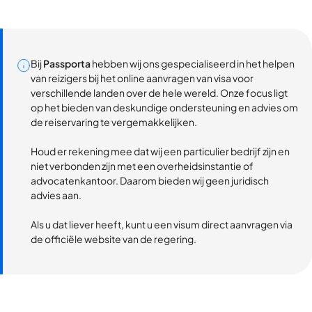
Bij
Passporta
hebben wij ons gespecialiseerd in het helpen
van reizigers bij het online aanvragen van visa voor
verschillende landen over de hele wereld. Onze focus ligt
op het bieden van deskundige ondersteuning en advies om
de reiservaring te vergemakkelijken.
Houd er rekening mee dat wij een particulier bedrijf zijn en
niet verbonden zijn met een overheidsinstantie of
advocatenkantoor. Daarom bieden wij geen juridisch
advies aan.
Als u dat liever heeft, kunt u een visum direct aanvragen via
de officiële website van de regering.