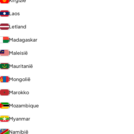
Kirgizië
Laos
Letland
Madagaskar
Maleisië
Mauritanië
Mongolië
Marokko
Mozambique
Myanmar
Namibië