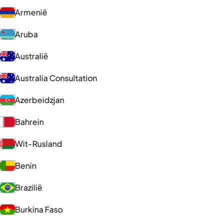
Armenië
Aruba
Australië
Australia Consultation
Azerbeidzjan
Bahrein
Wit-Rusland
Benin
Brazilië
Burkina Faso