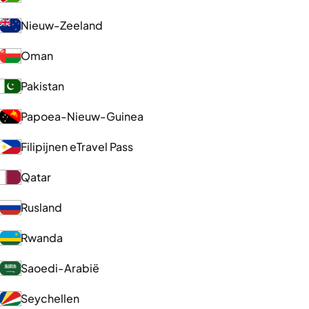
Nieuw-Zeeland
Oman
Pakistan
Papoea-Nieuw-Guinea
Filipijnen eTravel Pass
Qatar
Rusland
Rwanda
Saoedi-Arabië
Seychellen