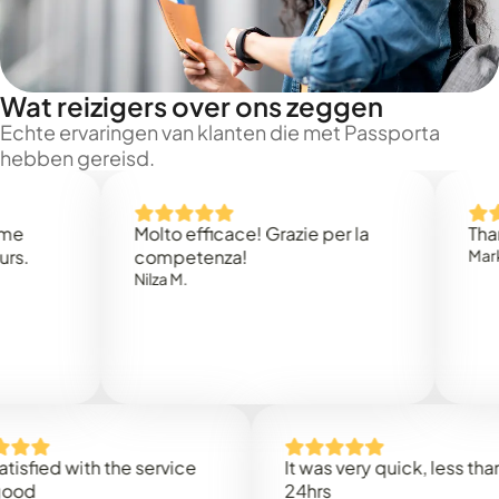
Wat reizigers over ons zeggen
Echte ervaringen van klanten die met Passporta
hebben gereisd.
Molto efficace! Grazie per la
Thank you
competenza!
Mark N.
Nilza M.
ed with the service
It was very quick, less than
24hrs