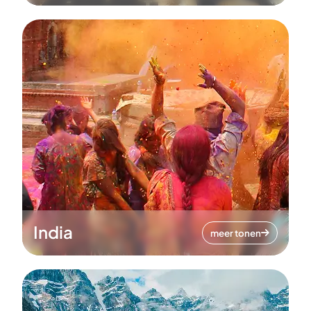
India
meer tonen