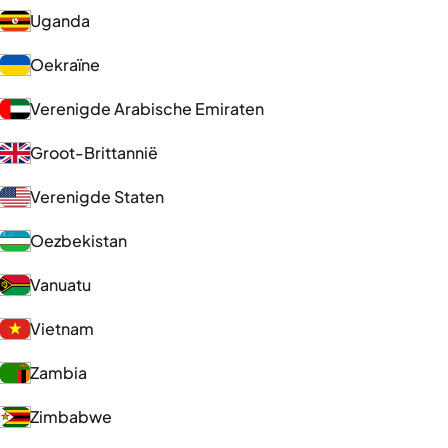
Uganda
Oekraïne
Verenigde Arabische Emiraten
Groot-Brittannië
Verenigde Staten
Oezbekistan
Vanuatu
Vietnam
Zambia
Zimbabwe