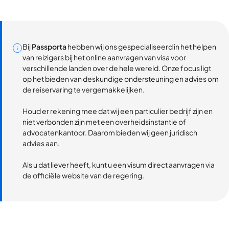
Bij
Passporta
hebben wij ons gespecialiseerd in het helpen
van reizigers bij het online aanvragen van visa voor
verschillende landen over de hele wereld. Onze focus ligt
op het bieden van deskundige ondersteuning en advies om
de reiservaring te vergemakkelijken.
Houd er rekening mee dat wij een particulier bedrijf zijn en
niet verbonden zijn met een overheidsinstantie of
advocatenkantoor. Daarom bieden wij geen juridisch
advies aan.
Als u dat liever heeft, kunt u een visum direct aanvragen via
de officiële website van de regering.