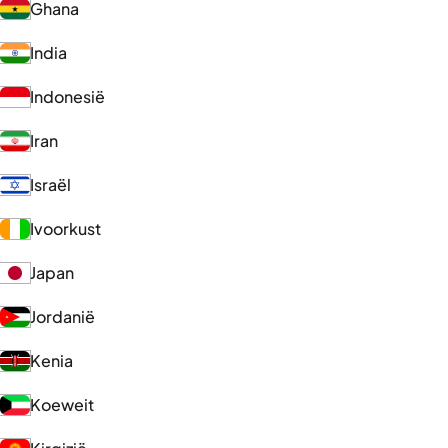
Ghana
India
Indonesië
Iran
Israël
Ivoorkust
Japan
Jordanië
Kenia
Koeweit