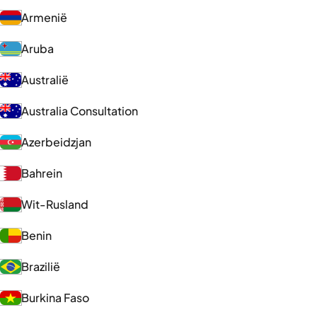
Armenië
Aruba
Australië
Australia Consultation
Azerbeidzjan
Bahrein
Wit-Rusland
Benin
Brazilië
Burkina Faso