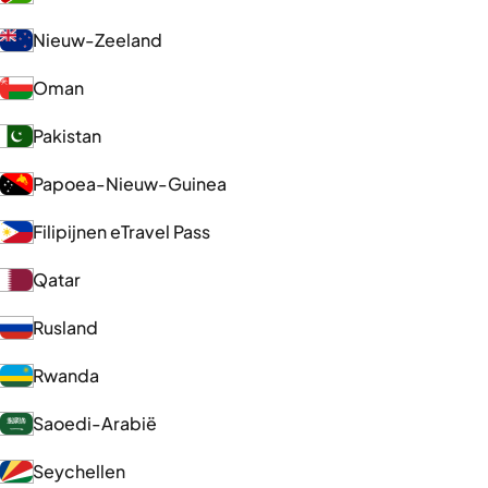
Nieuw-Zeeland
Oman
Pakistan
Papoea-Nieuw-Guinea
Filipijnen eTravel Pass
Qatar
Rusland
Rwanda
Saoedi-Arabië
Seychellen