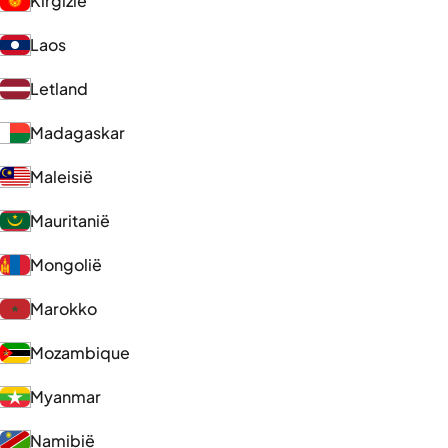
Kirgizië
Laos
Letland
Madagaskar
Maleisië
Mauritanië
Mongolië
Marokko
Mozambique
Myanmar
Namibië