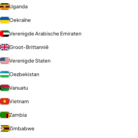
Uganda
Oekraïne
Verenigde Arabische Emiraten
Groot-Brittannië
Verenigde Staten
Oezbekistan
Vanuatu
Vietnam
Zambia
Zimbabwe