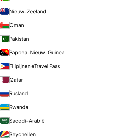
Nieuw-Zeeland
Oman
Pakistan
Papoea-Nieuw-Guinea
Filipijnen eTravel Pass
Qatar
Rusland
Rwanda
Saoedi-Arabië
Seychellen