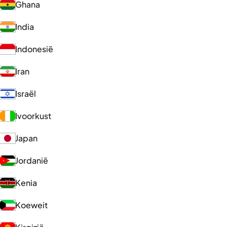
Ghana
India
Indonesië
Iran
Israël
Ivoorkust
Japan
Jordanië
Kenia
Koeweit