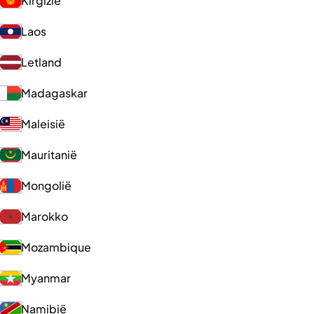
Kirgizië
Laos
Letland
Madagaskar
Maleisië
Mauritanië
Mongolië
Marokko
Mozambique
Myanmar
Namibië