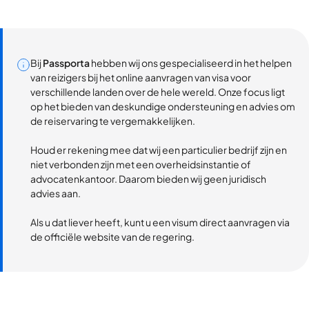
Bij
Passporta
hebben wij ons gespecialiseerd in het helpen
van reizigers bij het online aanvragen van visa voor
verschillende landen over de hele wereld. Onze focus ligt
op het bieden van deskundige ondersteuning en advies om
de reiservaring te vergemakkelijken.
Houd er rekening mee dat wij een particulier bedrijf zijn en
niet verbonden zijn met een overheidsinstantie of
advocatenkantoor. Daarom bieden wij geen juridisch
advies aan.
Als u dat liever heeft, kunt u een visum direct aanvragen via
de officiële website van de regering.