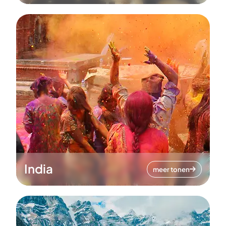
India
meer tonen