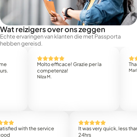
Wat reizigers over ons zeggen
Echte ervaringen van klanten die met Passporta
hebben gereisd.
Molto efficace! Grazie per la
Thank you
competenza!
Mark N.
Nilza M.
ed with the service
It was very quick, less than
24hrs