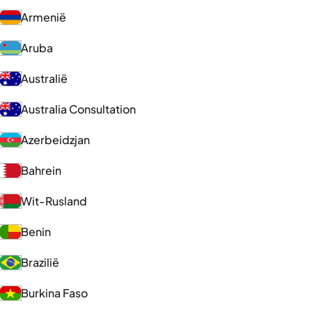
Armenië
Aruba
Australië
Australia Consultation
Azerbeidzjan
Bahrein
Wit-Rusland
Benin
Brazilië
Burkina Faso