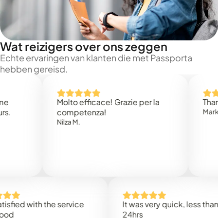
Wat reizigers over ons zeggen
Echte ervaringen van klanten die met Passporta
hebben gereisd.
Molto efficace! Grazie per la
Thank you 
competenza!
Mark N.
Nilza M.
d with the service
It was very quick, less than
24hrs