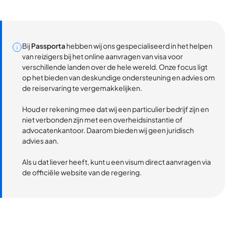
Bij
Passporta
hebben wij ons gespecialiseerd in het helpen
van reizigers bij het online aanvragen van visa voor
verschillende landen over de hele wereld. Onze focus ligt
op het bieden van deskundige ondersteuning en advies om
de reiservaring te vergemakkelijken.
Houd er rekening mee dat wij een particulier bedrijf zijn en
niet verbonden zijn met een overheidsinstantie of
advocatenkantoor. Daarom bieden wij geen juridisch
advies aan.
Als u dat liever heeft, kunt u een visum direct aanvragen via
de officiële website van de regering.