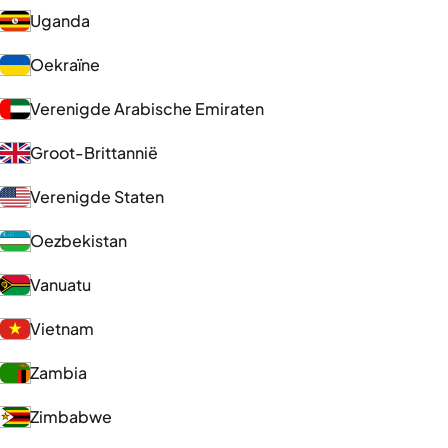
Uganda
Oekraïne
Verenigde Arabische Emiraten
Groot-Brittannië
Verenigde Staten
Oezbekistan
Vanuatu
Vietnam
Zambia
Zimbabwe