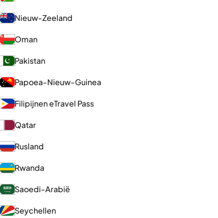
Nieuw-Zeeland
Oman
Pakistan
Papoea-Nieuw-Guinea
Filipijnen eTravel Pass
Qatar
Rusland
Rwanda
Saoedi-Arabië
Seychellen