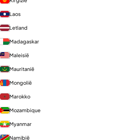
Kirgizië
Laos
Letland
Madagaskar
Maleisië
Mauritanië
Mongolië
Marokko
Mozambique
Myanmar
Namibië