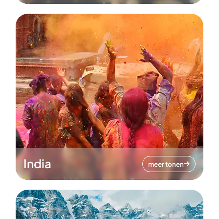
India
meer tonen