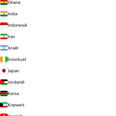
Ghana
India
Indonesië
Iran
Israël
Ivoorkust
Japan
Jordanië
Kenia
Koeweit