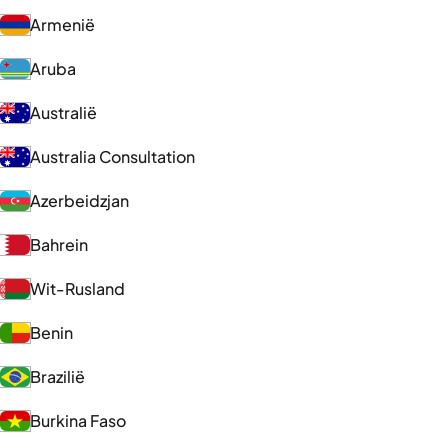
Armenië
Aruba
Australië
Australia Consultation
Azerbeidzjan
Bahrein
Wit-Rusland
Benin
Brazilië
Burkina Faso