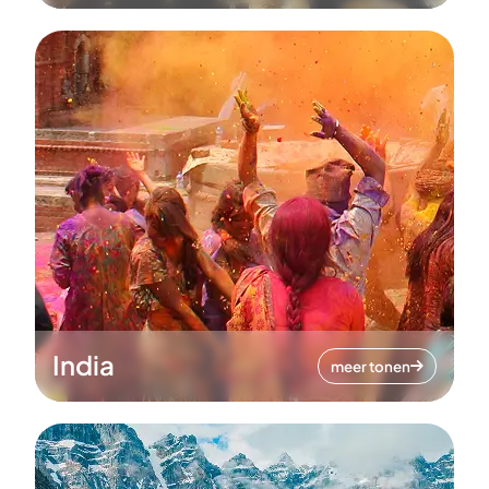
India
meer tonen