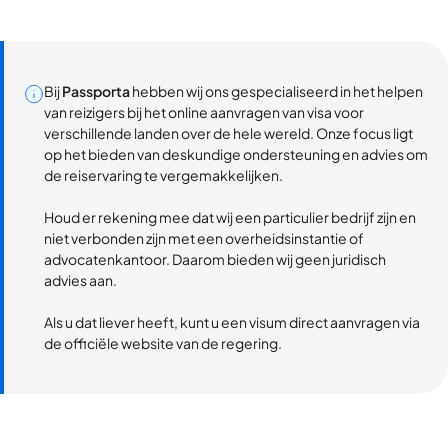
Bij
Passporta
hebben wij ons gespecialiseerd in het helpen
van reizigers bij het online aanvragen van visa voor
verschillende landen over de hele wereld. Onze focus ligt
op het bieden van deskundige ondersteuning en advies om
de reiservaring te vergemakkelijken.
Houd er rekening mee dat wij een particulier bedrijf zijn en
niet verbonden zijn met een overheidsinstantie of
advocatenkantoor. Daarom bieden wij geen juridisch
advies aan.
Als u dat liever heeft, kunt u een visum direct aanvragen via
de officiële website van de regering.