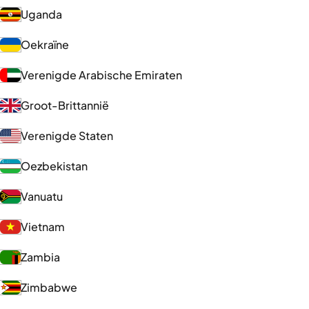
Uganda
Oekraïne
Verenigde Arabische Emiraten
Groot-Brittannië
Verenigde Staten
Oezbekistan
Vanuatu
Vietnam
Zambia
Zimbabwe