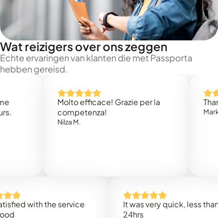
Wat reizigers over ons zeggen
Echte ervaringen van klanten die met Passporta
hebben gereisd.
Molto efficace! Grazie per la
Thank you
competenza!
Mark N.
Nilza M.
d with the service
It was very quick, less than
24hrs