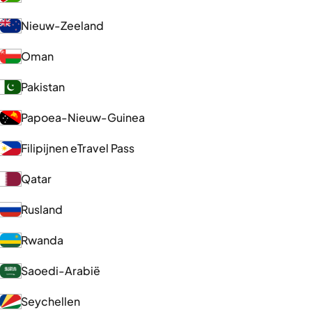
Nieuw-Zeeland
Oman
Pakistan
Papoea-Nieuw-Guinea
Filipijnen eTravel Pass
Qatar
Rusland
Rwanda
Saoedi-Arabië
Seychellen