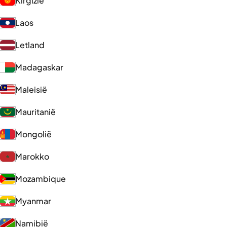
Kirgizië
Laos
Letland
Madagaskar
Maleisië
Mauritanië
Mongolië
Marokko
Mozambique
Myanmar
Namibië