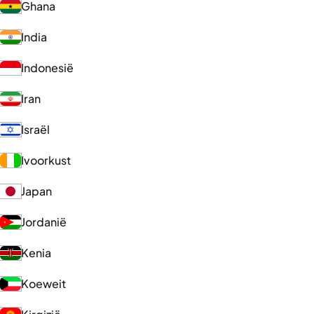
Ghana
India
Indonesië
Iran
Israël
Ivoorkust
Japan
Jordanië
Kenia
Koeweit