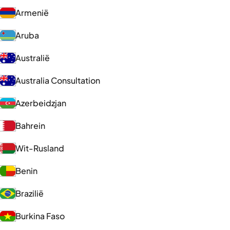
Armenië
Aruba
Australië
Australia Consultation
Azerbeidzjan
Bahrein
Wit-Rusland
Benin
Brazilië
Burkina Faso