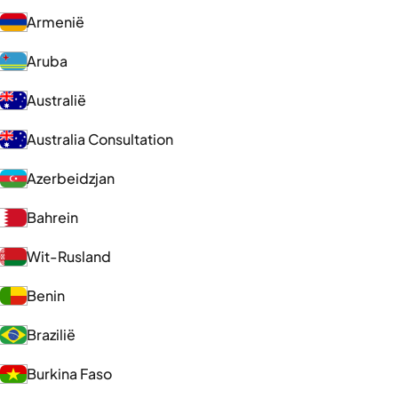
Armenië
Aruba
Australië
Australia Consultation
Azerbeidzjan
Bahrein
Wit-Rusland
Benin
Brazilië
Burkina Faso