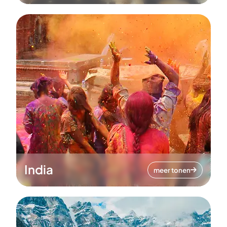
India
meer tonen