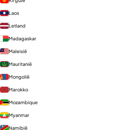
Kirgizië
Laos
Letland
Madagaskar
Maleisië
Mauritanië
Mongolië
Marokko
Mozambique
Myanmar
Namibië