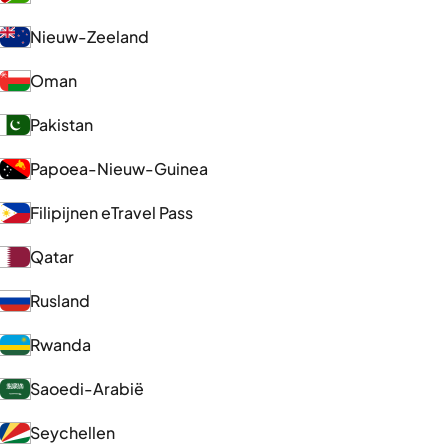
Nieuw-Zeeland
Oman
Pakistan
Papoea-Nieuw-Guinea
Filipijnen eTravel Pass
Qatar
Rusland
Rwanda
Saoedi-Arabië
Seychellen