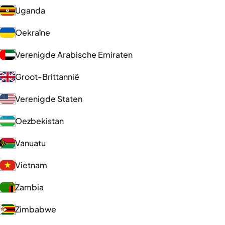
Uganda
Oekraïne
Verenigde Arabische Emiraten
Groot-Brittannië
Verenigde Staten
Oezbekistan
Vanuatu
Vietnam
Zambia
Zimbabwe