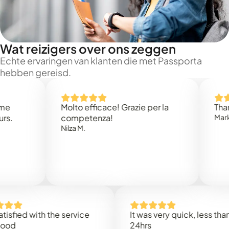
Wat reizigers over ons zeggen
Echte ervaringen van klanten die met Passporta
hebben gereisd.
Molto efficace! Grazie per la
Thank you
competenza!
Mark N.
Nilza M.
d with the service
It was very quick, less than
24hrs