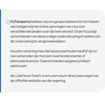
Bij
Passporta
hebben wij ons gespecialiseerd in het helpen
van reizigers bij het online aanvragen van visa voor
verschillende landen over de hele wereld. Onze focus ligt
op het bieden van deskundige ondersteuning en advies om
de reiservaring te vergemakkelijken.
Houd er rekening mee dat wij een particulier bedrijf zijn en
niet verbonden zijn met een overheidsinstantie of
advocatenkantoor. Daarom bieden wij geen juridisch
advies aan.
Als u dat liever heeft, kunt u een visum direct aanvragen via
de officiële website van de regering.