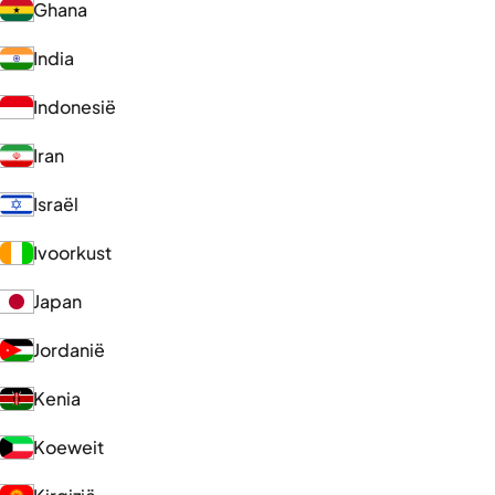
Ghana
India
Indonesië
Iran
Israël
Ivoorkust
Japan
Jordanië
Kenia
Koeweit