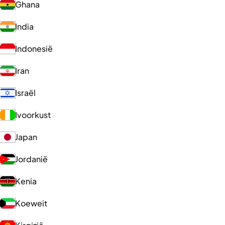
Ghana
India
Indonesië
Iran
Israël
Ivoorkust
Japan
Jordanië
Kenia
Koeweit