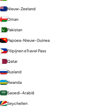
Nieuw-Zeeland
Oman
Pakistan
Papoea-Nieuw-Guinea
Filipijnen eTravel Pass
Qatar
Rusland
Rwanda
Saoedi-Arabië
Seychellen