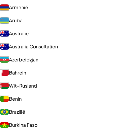
Armenië
Aruba
Australië
Australia Consultation
Azerbeidzjan
Bahrein
Wit-Rusland
Benin
Brazilië
Burkina Faso