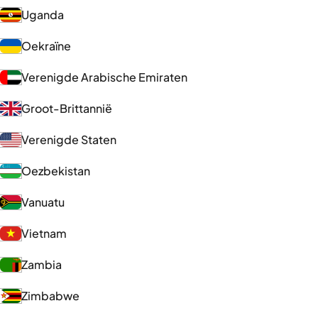
Uganda
Oekraïne
Verenigde Arabische Emiraten
Groot-Brittannië
Verenigde Staten
Oezbekistan
Vanuatu
Vietnam
Zambia
Zimbabwe