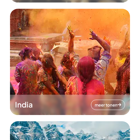
India
meer tonen