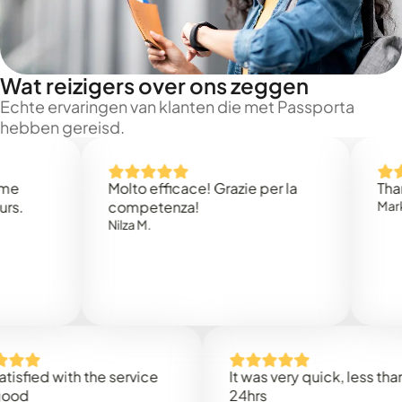
Wat reizigers over ons zeggen
Echte ervaringen van klanten die met Passporta
hebben gereisd.
Molto efficace! Grazie per la
Thank you
competenza!
Mark N.
Nilza M.
d with the service
It was very quick, less than
24hrs