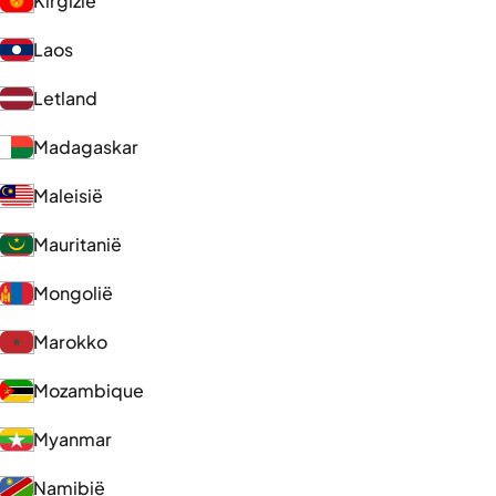
Kirgizië
Laos
Letland
Madagaskar
Maleisië
Mauritanië
Mongolië
Marokko
Mozambique
Myanmar
Namibië