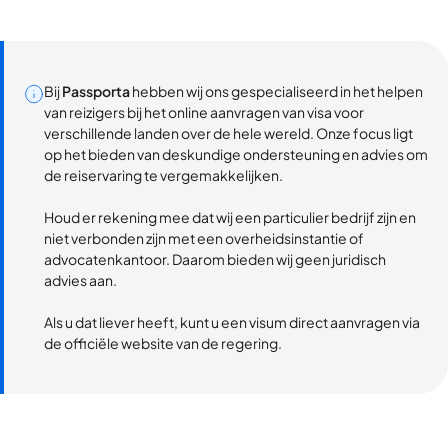
Bij
Passporta
hebben wij ons gespecialiseerd in het helpen
van reizigers bij het online aanvragen van visa voor
verschillende landen over de hele wereld. Onze focus ligt
op het bieden van deskundige ondersteuning en advies om
de reiservaring te vergemakkelijken.
Houd er rekening mee dat wij een particulier bedrijf zijn en
niet verbonden zijn met een overheidsinstantie of
advocatenkantoor. Daarom bieden wij geen juridisch
advies aan.
Als u dat liever heeft, kunt u een visum direct aanvragen via
de officiële website van de regering.