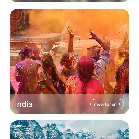
India
meer tonen