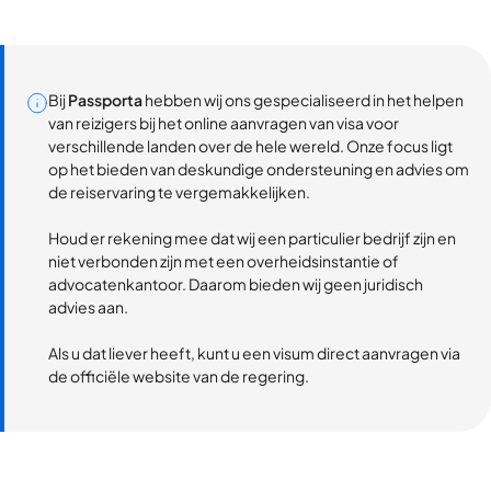
Bij
Passporta
hebben wij ons gespecialiseerd in het helpen
van reizigers bij het online aanvragen van visa voor
verschillende landen over de hele wereld. Onze focus ligt
op het bieden van deskundige ondersteuning en advies om
de reiservaring te vergemakkelijken.
Houd er rekening mee dat wij een particulier bedrijf zijn en
niet verbonden zijn met een overheidsinstantie of
advocatenkantoor. Daarom bieden wij geen juridisch
advies aan.
Als u dat liever heeft, kunt u een visum direct aanvragen via
de officiële website van de regering.