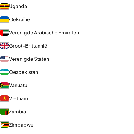
Uganda
Oekraïne
Verenigde Arabische Emiraten
Groot-Brittannië
Verenigde Staten
Oezbekistan
Vanuatu
Vietnam
Zambia
Zimbabwe