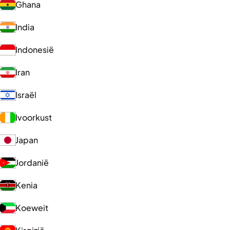
Ghana
India
Indonesië
Iran
Israël
Ivoorkust
Japan
Jordanië
Kenia
Koeweit