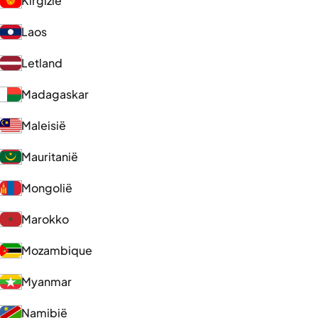
Kirgizië
Laos
Letland
Madagaskar
Maleisië
Mauritanië
Mongolië
Marokko
Mozambique
Myanmar
Namibië