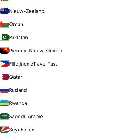
Nieuw-Zeeland
Oman
Pakistan
Papoea-Nieuw-Guinea
Filipijnen eTravel Pass
Qatar
Rusland
Rwanda
Saoedi-Arabië
Seychellen