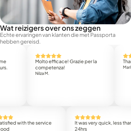
Wat reizigers over ons zeggen
Echte ervaringen van klanten die met Passporta
hebben gereisd.
Molto efficace! Grazie per la
Thank you
competenza!
Mark N.
Nilza M.
d with the service
It was very quick, less than
24hrs