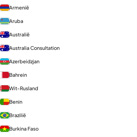
Armenië
Aruba
Australië
Australia Consultation
Azerbeidzjan
Bahrein
Wit-Rusland
Benin
Brazilië
Burkina Faso