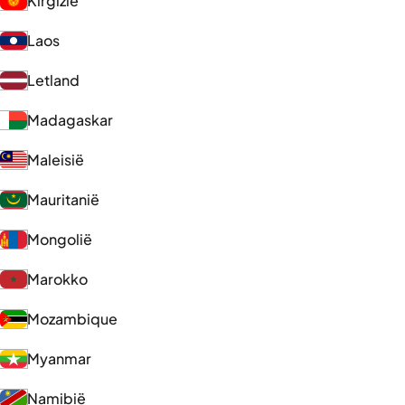
Kirgizië
Laos
Letland
Madagaskar
Maleisië
Mauritanië
Mongolië
Marokko
Mozambique
Myanmar
Namibië