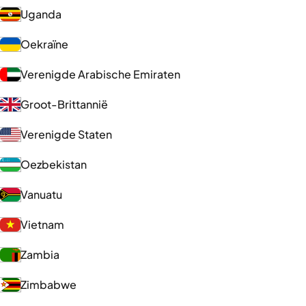
Uganda
Oekraïne
Verenigde Arabische Emiraten
Groot-Brittannië
Verenigde Staten
Oezbekistan
Vanuatu
Vietnam
Zambia
Zimbabwe