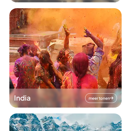
India
meer tonen