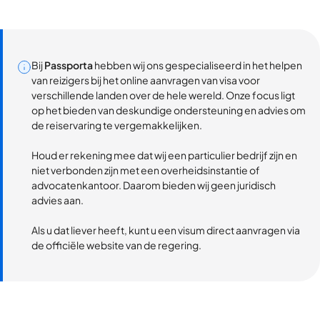
Bij
Passporta
hebben wij ons gespecialiseerd in het helpen
van reizigers bij het online aanvragen van visa voor
verschillende landen over de hele wereld. Onze focus ligt
op het bieden van deskundige ondersteuning en advies om
de reiservaring te vergemakkelijken.
Houd er rekening mee dat wij een particulier bedrijf zijn en
niet verbonden zijn met een overheidsinstantie of
advocatenkantoor. Daarom bieden wij geen juridisch
advies aan.
Als u dat liever heeft, kunt u een visum direct aanvragen via
de officiële website van de regering.