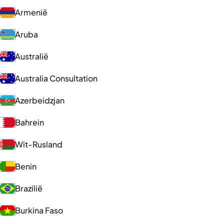
Armenië
Aruba
Australië
Australia Consultation
Azerbeidzjan
Bahrein
Wit-Rusland
Benin
Brazilië
Burkina Faso