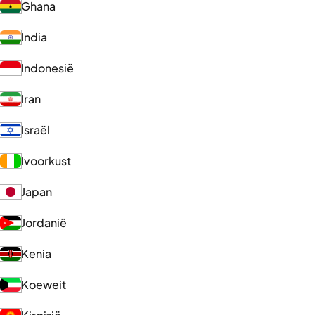
Ghana
India
Indonesië
Iran
Israël
Ivoorkust
Japan
Jordanië
Kenia
Koeweit