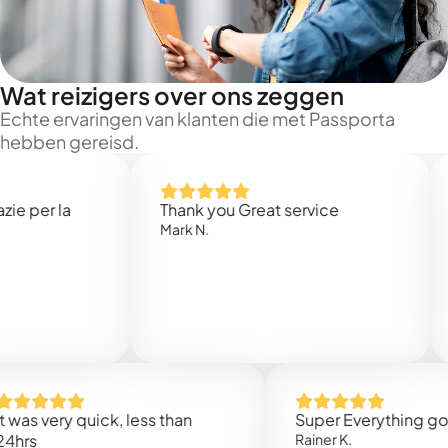
Wat reizigers over ons zeggen
Echte ervaringen van klanten die met Passporta
hebben gereisd.
 la
Thank you Great service
Tres
Mark N.
fait
Cathe
very quick, less than
Super Everything good
Rainer K.