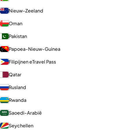
Nieuw-Zeeland
Oman
Pakistan
Papoea-Nieuw-Guinea
Filipijnen eTravel Pass
Qatar
Rusland
Rwanda
Saoedi-Arabië
Seychellen