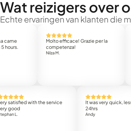
Wat reizigers over 
Echte ervaringen van klanten die 
Molto efficace! Grazie per la
Thank y
competenza!
Mark N.
Nilza M.
fied with the service
It was very quick, less than
d
24hrs
Andy