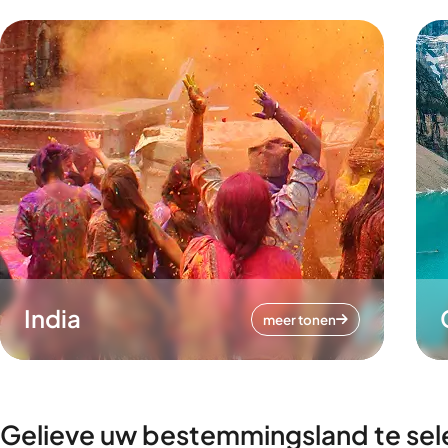
India
meer tonen
Gelieve uw bestemmingsland te sel