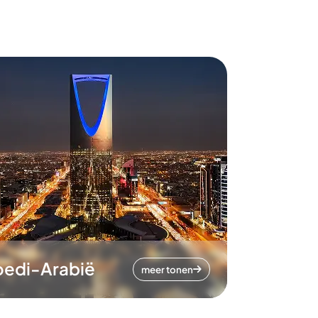
oedi-Arabië
meer tonen