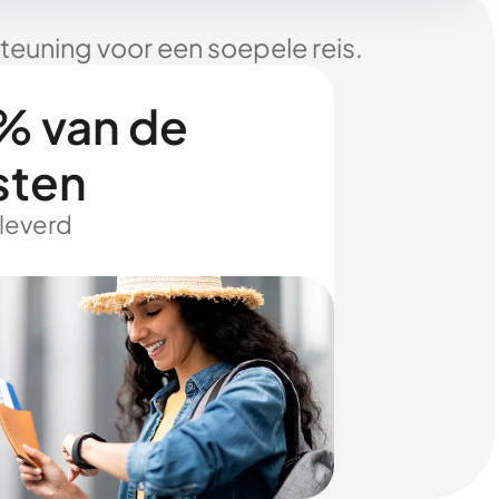
euning voor een soepele reis.
% van de
sten
eleverd