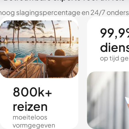
hoog slagingspercentage en 24/7 onderst
99,9
dien
op tijd g
800k+
reizen
moeiteloos
vormgegeven