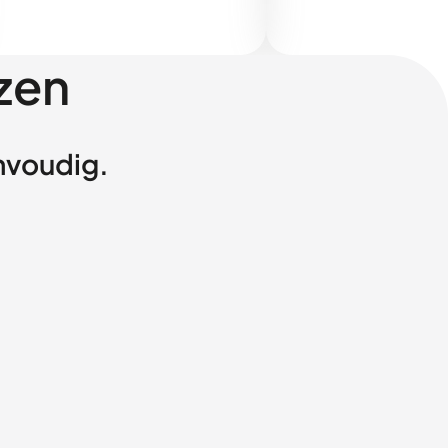
zen
envoudig.