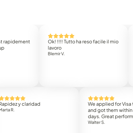
dement
Ok! !!!! Tutto ha reso facile il mio
Easy t
lavoro
Rene B
Blemir V.
y claridad
We applied for Visa to Oman
and got them within 3 worki
days. Great performance!
Walter S.