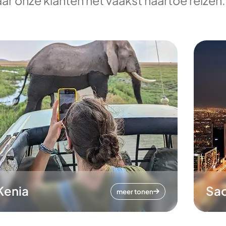
ar onze klanten het vaakst naartoe reizen.
Kenia
Sa
meer tonen