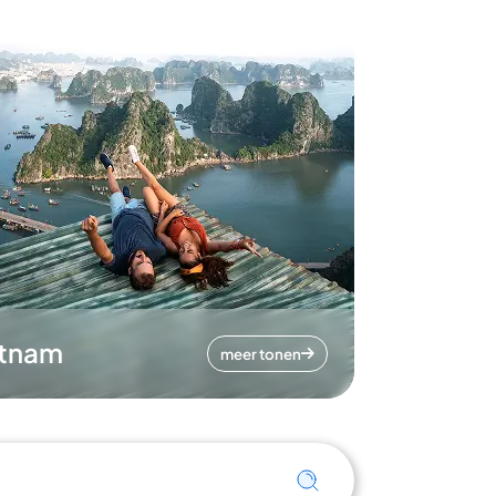
etnam
meer tonen