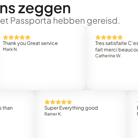
ons zeggen
met Passporta hebben gereisd.
ou Great service
Tres satisfaite C’est rapi
fait merci beaucoup
Catherine W.
Super Everything good
Rapidez 
Rainer K.
Marta R.