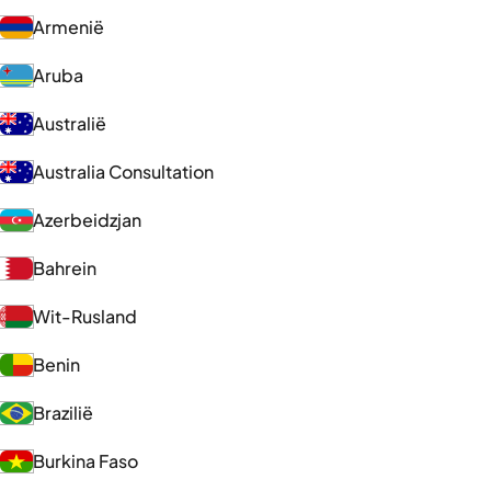
Armenië
Aruba
Australië
Australia Consultation
Azerbeidzjan
Bahrein
Wit-Rusland
Benin
Brazilië
Burkina Faso