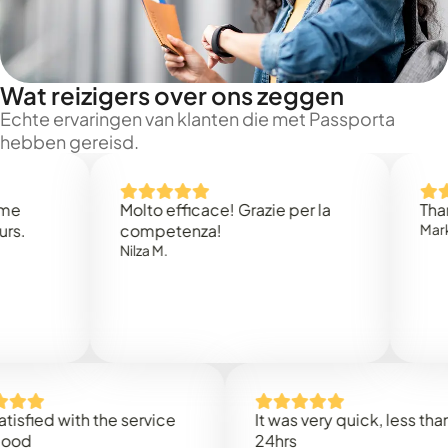
Wat reizigers over ons zeggen
Echte ervaringen van klanten die met Passporta
hebben gereisd.
Molto efficace! Grazie per la
Thank you 
competenza!
Mark N.
Nilza M.
d with the service
It was very quick, less than
24hrs