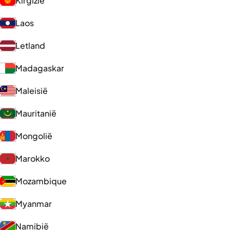
Kirgizië
Laos
Letland
Madagaskar
Maleisië
Mauritanië
Mongolië
Marokko
Mozambique
Myanmar
Namibië