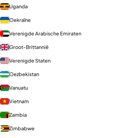
Uganda
Oekraïne
Verenigde Arabische Emiraten
Groot-Brittannië
Verenigde Staten
Oezbekistan
Vanuatu
Vietnam
Zambia
Zimbabwe