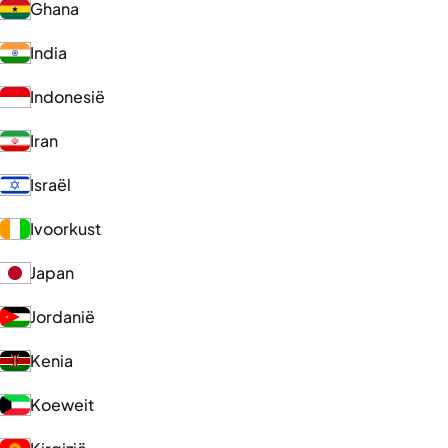
Ghana
India
Indonesië
Iran
Israël
Ivoorkust
Japan
Jordanië
Kenia
Koeweit