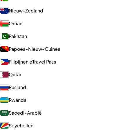
Nieuw-Zeeland
Oman
Pakistan
Papoea-Nieuw-Guinea
Filipijnen eTravel Pass
Qatar
Rusland
Rwanda
Saoedi-Arabië
Seychellen