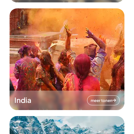
India
meer tonen