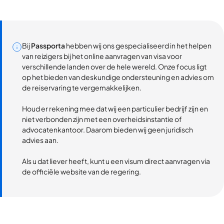
Bij
Passporta
hebben wij ons gespecialiseerd in het helpen
van reizigers bij het online aanvragen van visa voor
verschillende landen over de hele wereld. Onze focus ligt
op het bieden van deskundige ondersteuning en advies om
de reiservaring te vergemakkelijken.
Houd er rekening mee dat wij een particulier bedrijf zijn en
niet verbonden zijn met een overheidsinstantie of
advocatenkantoor. Daarom bieden wij geen juridisch
advies aan.
Als u dat liever heeft, kunt u een visum direct aanvragen via
de officiële website van de regering.