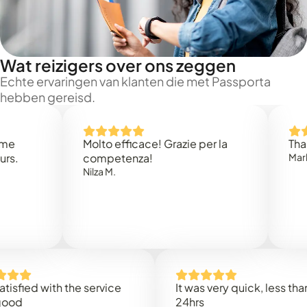
Wat reizigers over ons zeggen
Echte ervaringen van klanten die met Passporta
hebben gereisd.
Molto efficace! Grazie per la
Thank you
competenza!
Mark N.
Nilza M.
ed with the service
It was very quick, less than
24hrs