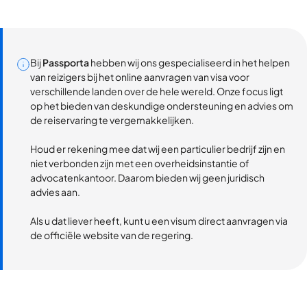
Bij
Passporta
hebben wij ons gespecialiseerd in het helpen
van reizigers bij het online aanvragen van visa voor
verschillende landen over de hele wereld. Onze focus ligt
op het bieden van deskundige ondersteuning en advies om
de reiservaring te vergemakkelijken.
Houd er rekening mee dat wij een particulier bedrijf zijn en
niet verbonden zijn met een overheidsinstantie of
advocatenkantoor. Daarom bieden wij geen juridisch
advies aan.
Als u dat liever heeft, kunt u een visum direct aanvragen via
de officiële website van de regering.