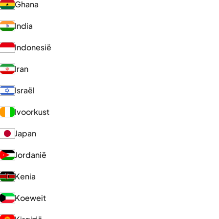
Ghana
India
Indonesië
Iran
Israël
Ivoorkust
Japan
Jordanië
Kenia
Koeweit