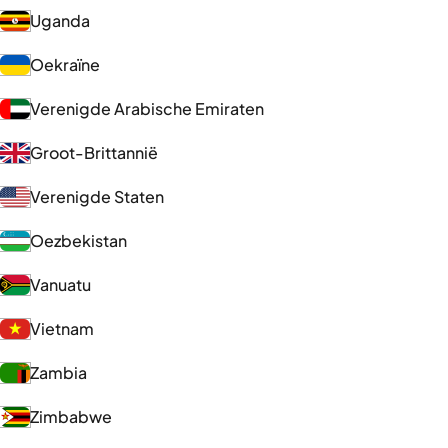
Uganda
Oekraïne
Verenigde Arabische Emiraten
Groot-Brittannië
Verenigde Staten
Oezbekistan
Vanuatu
Vietnam
Zambia
Zimbabwe