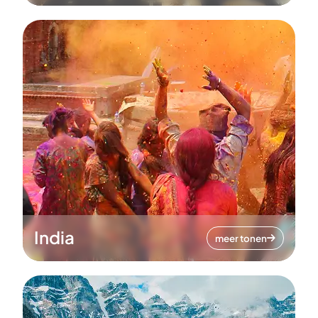
India
meer tonen