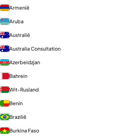
Armenië
Aruba
Australië
Australia Consultation
Azerbeidzjan
Bahrein
Wit-Rusland
Benin
Brazilië
Burkina Faso