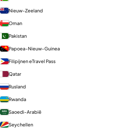
Nieuw-Zeeland
Oman
Pakistan
Papoea-Nieuw-Guinea
Filipijnen eTravel Pass
Qatar
Rusland
Rwanda
Saoedi-Arabië
Seychellen