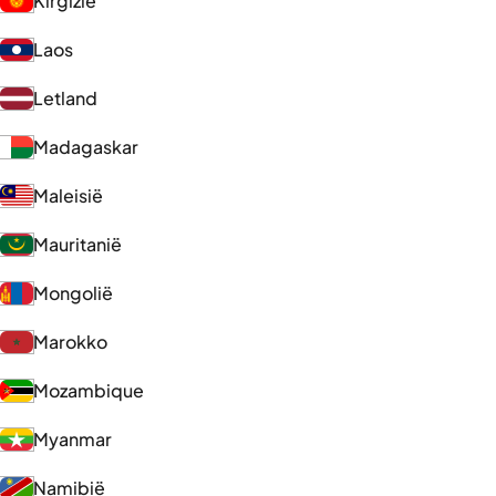
Kirgizië
Laos
Letland
Madagaskar
Maleisië
Mauritanië
Mongolië
Marokko
Mozambique
Myanmar
Namibië