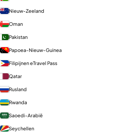
Nieuw-Zeeland
Oman
Pakistan
Papoea-Nieuw-Guinea
Filipijnen eTravel Pass
Qatar
Rusland
Rwanda
Saoedi-Arabië
Seychellen