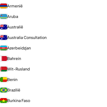
Armenië
Aruba
Australië
Australia Consultation
Azerbeidzjan
Bahrein
Wit-Rusland
Benin
Brazilië
Burkina Faso