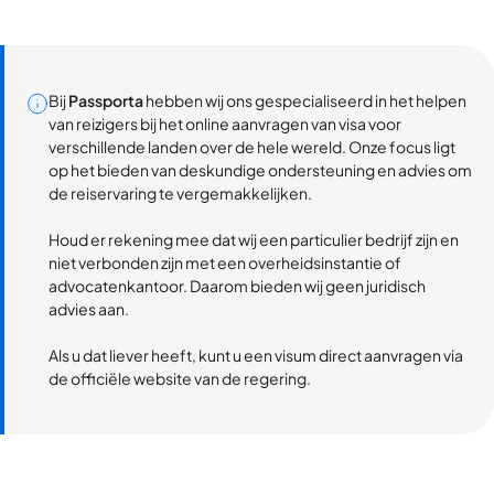
Bij
Passporta
hebben wij ons gespecialiseerd in het helpen
van reizigers bij het online aanvragen van visa voor
verschillende landen over de hele wereld. Onze focus ligt
op het bieden van deskundige ondersteuning en advies om
de reiservaring te vergemakkelijken.
Houd er rekening mee dat wij een particulier bedrijf zijn en
niet verbonden zijn met een overheidsinstantie of
advocatenkantoor. Daarom bieden wij geen juridisch
advies aan.
Als u dat liever heeft, kunt u een visum direct aanvragen via
de officiële website van de regering.