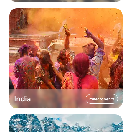
India
meer tonen