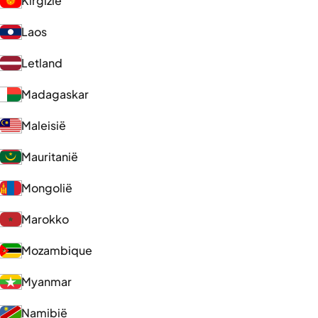
Kirgizië
Laos
Letland
Madagaskar
Maleisië
Mauritanië
Mongolië
Marokko
Mozambique
Myanmar
Namibië