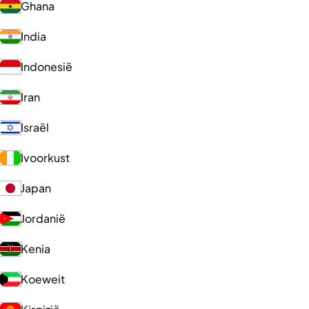
Ghana
India
Indonesië
Iran
Israël
Ivoorkust
Japan
Jordanië
Kenia
Koeweit