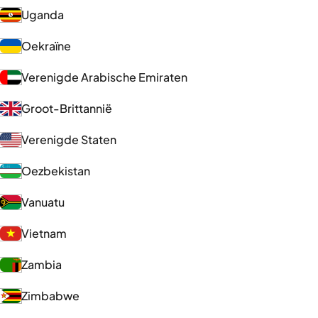
Uganda
Oekraïne
Verenigde Arabische Emiraten
Groot-Brittannië
Verenigde Staten
Oezbekistan
Vanuatu
Vietnam
Zambia
Zimbabwe