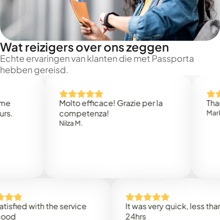
Wat reizigers over ons zeggen
Echte ervaringen van klanten die met Passporta
hebben gereisd.
Molto efficace! Grazie per la
Thank you
competenza!
Mark N.
Nilza M.
d with the service
It was very quick, less than
24hrs