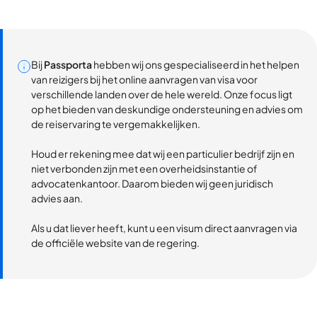
Bij
Passporta
hebben wij ons gespecialiseerd in het helpen
van reizigers bij het online aanvragen van visa voor
verschillende landen over de hele wereld. Onze focus ligt
op het bieden van deskundige ondersteuning en advies om
de reiservaring te vergemakkelijken.
Houd er rekening mee dat wij een particulier bedrijf zijn en
niet verbonden zijn met een overheidsinstantie of
advocatenkantoor. Daarom bieden wij geen juridisch
advies aan.
Als u dat liever heeft, kunt u een visum direct aanvragen via
de officiële website van de regering.