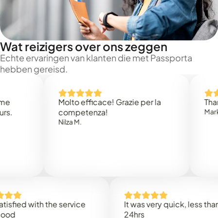
Wat reizigers over ons zeggen
Echte ervaringen van klanten die met Passporta
hebben gereisd.
Molto efficace! Grazie per la
Thank you
competenza!
Mark N.
Nilza M.
d with the service
It was very quick, less than
24hrs