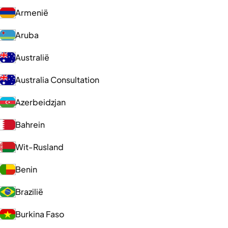
Armenië
Aruba
Australië
Australia Consultation
Azerbeidzjan
Bahrein
Wit-Rusland
Benin
Brazilië
Burkina Faso