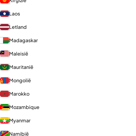
Kirgizië
Laos
Letland
Madagaskar
Maleisië
Mauritanië
Mongolië
Marokko
Mozambique
Myanmar
Namibië