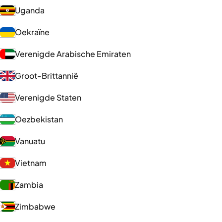
Uganda
Oekraïne
Verenigde Arabische Emiraten
Groot-Brittannië
Verenigde Staten
Oezbekistan
Vanuatu
Vietnam
Zambia
Zimbabwe