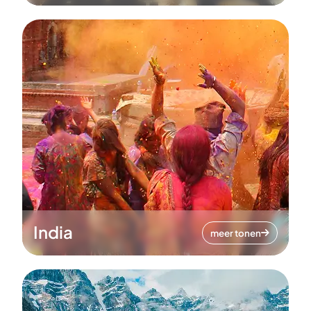
India
meer tonen