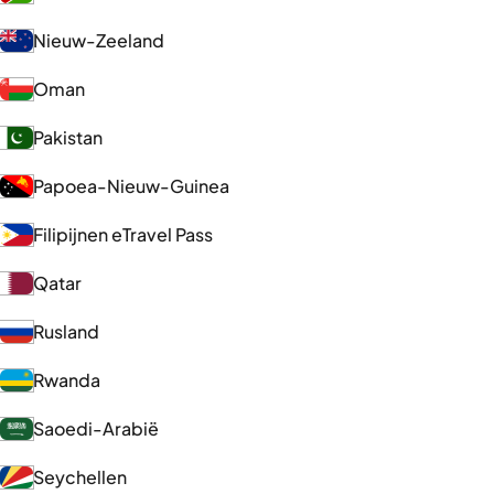
Nieuw-Zeeland
Oman
Pakistan
Papoea-Nieuw-Guinea
Filipijnen eTravel Pass
Qatar
Rusland
Rwanda
Saoedi-Arabië
Seychellen