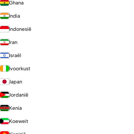
Ghana
India
Indonesië
Iran
Israël
Ivoorkust
Japan
Jordanië
Kenia
Koeweit