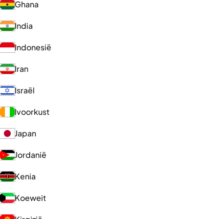
Ghana
India
Indonesië
Iran
Israël
Ivoorkust
Japan
Jordanië
Kenia
Koeweit