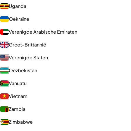
Uganda
Oekraïne
Verenigde Arabische Emiraten
Groot-Brittannië
Verenigde Staten
Oezbekistan
Vanuatu
Vietnam
Zambia
Zimbabwe