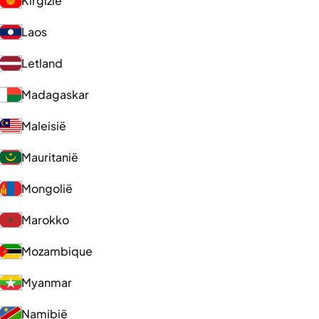
Kirgizië
Laos
Letland
Madagaskar
Maleisië
Mauritanië
Mongolië
Marokko
Mozambique
Myanmar
Namibië