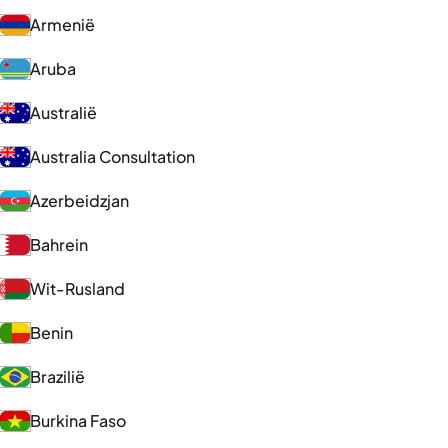
Armenië
Aruba
Australië
Australia Consultation
Azerbeidzjan
Bahrein
Wit-Rusland
Benin
Brazilië
Burkina Faso