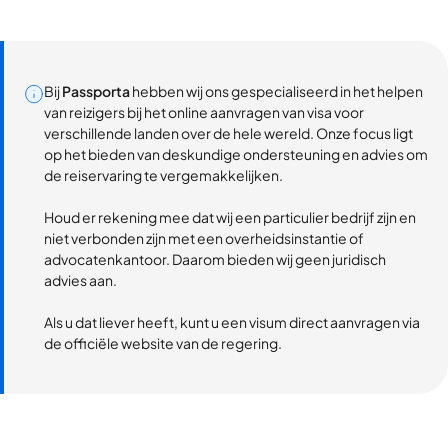
Bij
Passporta
hebben wij ons gespecialiseerd in het helpen
van reizigers bij het online aanvragen van visa voor
verschillende landen over de hele wereld. Onze focus ligt
op het bieden van deskundige ondersteuning en advies om
de reiservaring te vergemakkelijken.
Houd er rekening mee dat wij een particulier bedrijf zijn en
niet verbonden zijn met een overheidsinstantie of
advocatenkantoor. Daarom bieden wij geen juridisch
advies aan.
Als u dat liever heeft, kunt u een visum direct aanvragen via
de officiële website van de regering.