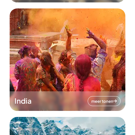
India
meer tonen