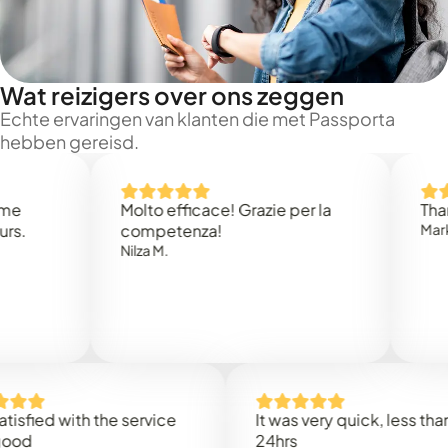
Wat reizigers over ons zeggen
Echte ervaringen van klanten die met Passporta
hebben gereisd.
Molto efficace! Grazie per la
Thank you
competenza!
Mark N.
Nilza M.
d with the service
It was very quick, less than
24hrs