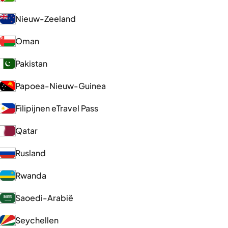
Nieuw-Zeeland
Oman
Pakistan
Papoea-Nieuw-Guinea
Filipijnen eTravel Pass
Qatar
Rusland
Rwanda
Saoedi-Arabië
Seychellen