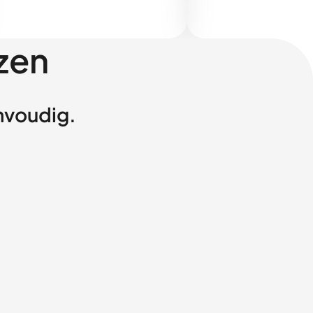
zen
envoudig.