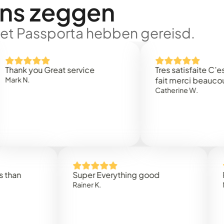
ons zeggen
met Passporta hebben gereisd.
 you Great service
Tres satisfaite C’est rap
.
fait merci beaucoup
Catherine W.
Super Everything good
Rapidez
Rainer K.
Marta R.