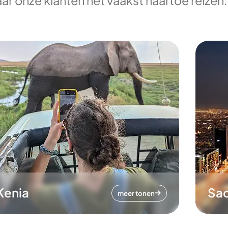
ar onze klanten het vaakst naartoe reizen.
Kenia
Sa
meer tonen