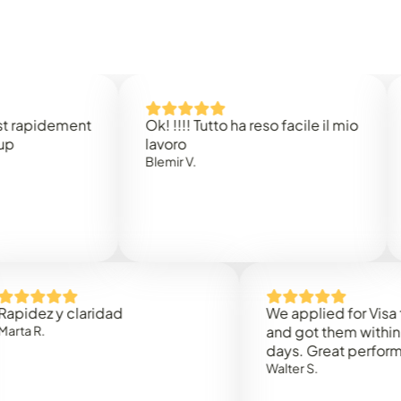
idement
Ok! !!!! Tutto ha reso facile il mio
Easy 
lavoro
Rene 
Blemir V.
 y claridad
We applied for Visa to Oma
and got them within 3 work
days. Great performance!
Walter S.