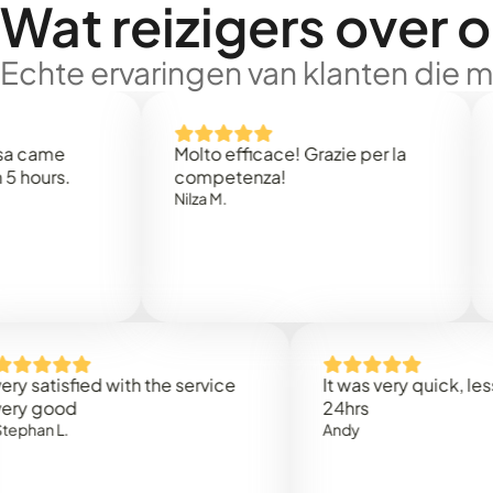
Wat reizigers over 
Echte ervaringen van klanten die 
e
Molto efficace! Grazie per la
Thank
s.
competenza!
Mark N
Nilza M.
isfied with the service
It was very quick, less than
od
24hrs
.
Andy