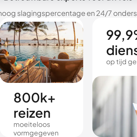
hoog slagingspercentage en 24/7 onderst
99,9
dien
op tijd g
800k+
reizen
moeiteloos
vormgegeven