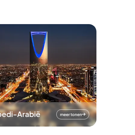
oedi-Arabië
meer tonen