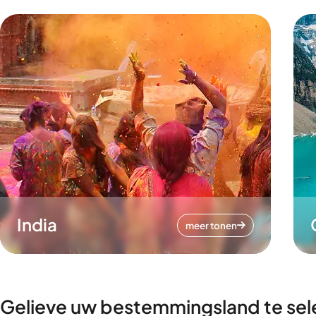
India
meer tonen
Gelieve uw bestemmingsland te sel