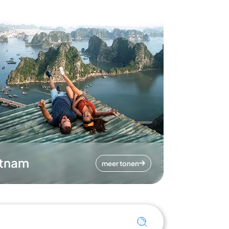
etnam
meer tonen