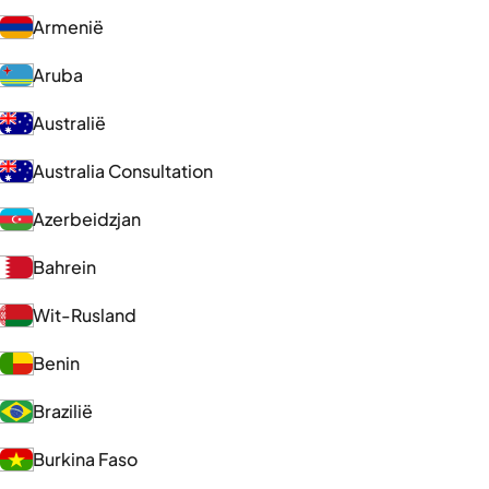
Armenië
Aruba
Australië
Australia Consultation
Azerbeidzjan
Bahrein
Wit-Rusland
Benin
Brazilië
Burkina Faso