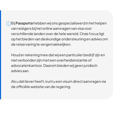
Bij
Passporta
hebben wij ons gespecialiseerd in het helpen
van reizigers bij het online aanvragen van visa voor
verschillende landen over de hele wereld. Onze focus ligt
op het bieden van deskundige ondersteuning en advies om
de reiservaring te vergemakkelijken.
Houd er rekening mee dat wij een particulier bedrijf zijn en
niet verbonden zijn met een overheidsinstantie of
advocatenkantoor. Daarom bieden wij geen juridisch
advies aan.
Als u dat liever heeft, kunt u een visum direct aanvragen via
de officiële website van de regering.