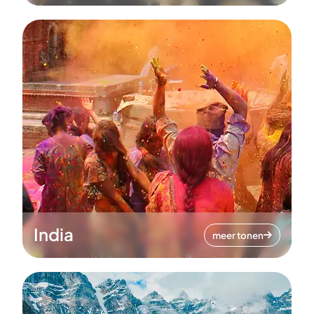
India
meer tonen