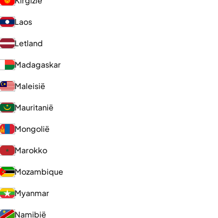
Kirgizië
Laos
Letland
Madagaskar
Maleisië
Mauritanië
Mongolië
Marokko
Mozambique
Myanmar
Namibië