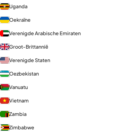
Uganda
Oekraïne
Verenigde Arabische Emiraten
Groot-Brittannië
Verenigde Staten
Oezbekistan
Vanuatu
Vietnam
Zambia
Zimbabwe