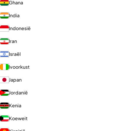
Ghana
India
Indonesië
Iran
Israël
Ivoorkust
Japan
Jordanië
Kenia
Koeweit