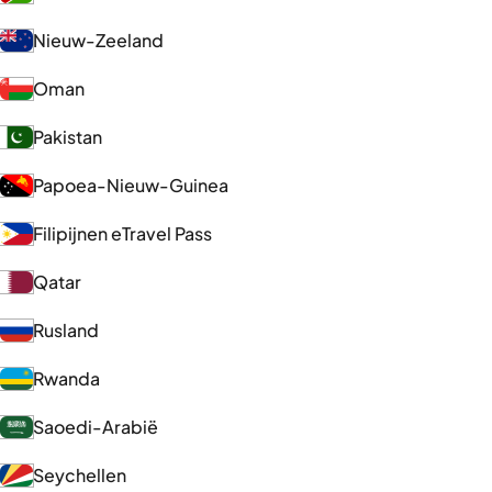
Nieuw-Zeeland
Oman
Pakistan
Papoea-Nieuw-Guinea
Filipijnen eTravel Pass
Qatar
Rusland
Rwanda
Saoedi-Arabië
Seychellen