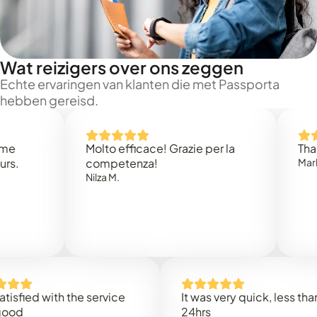
Wat reizigers over ons zeggen
Echte ervaringen van klanten die met Passporta
hebben gereisd.
Molto efficace! Grazie per la
Thank you
competenza!
Mark N.
Nilza M.
d with the service
It was very quick, less than
24hrs