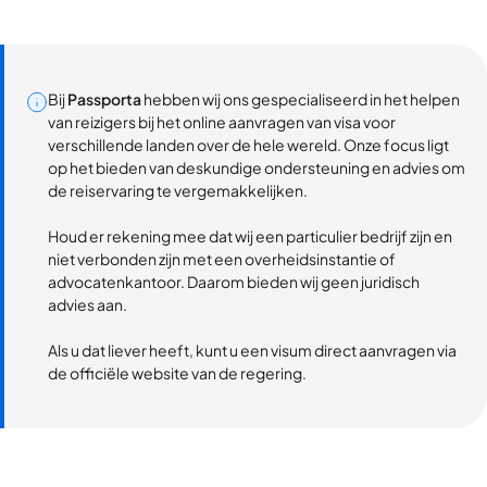
Bij
Passporta
hebben wij ons gespecialiseerd in het helpen
van reizigers bij het online aanvragen van visa voor
verschillende landen over de hele wereld. Onze focus ligt
op het bieden van deskundige ondersteuning en advies om
de reiservaring te vergemakkelijken.
Houd er rekening mee dat wij een particulier bedrijf zijn en
niet verbonden zijn met een overheidsinstantie of
advocatenkantoor. Daarom bieden wij geen juridisch
advies aan.
Als u dat liever heeft, kunt u een visum direct aanvragen via
de officiële website van de regering.