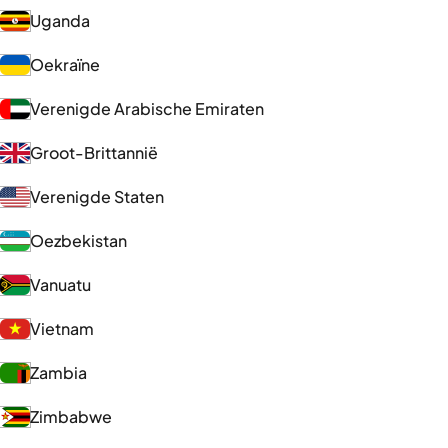
Uganda
Oekraïne
Verenigde Arabische Emiraten
Groot-Brittannië
Verenigde Staten
Oezbekistan
Vanuatu
Vietnam
Zambia
Zimbabwe