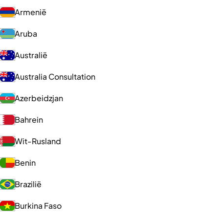
Armenië
Aruba
Australië
Australia Consultation
Azerbeidzjan
Bahrein
Wit-Rusland
Benin
Brazilië
Burkina Faso