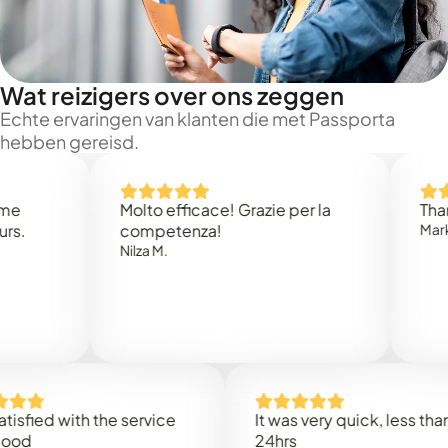
Wat reizigers over ons zeggen
Echte ervaringen van klanten die met Passporta
hebben gereisd.
Molto efficace! Grazie per la
Thank you
competenza!
Mark N.
Nilza M.
d with the service
It was very quick, less than
24hrs