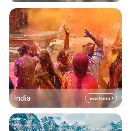
India
meer tonen