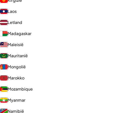
Kirgizië
Laos
Letland
Madagaskar
Maleisië
Mauritanië
Mongolië
Marokko
Mozambique
Myanmar
Namibië