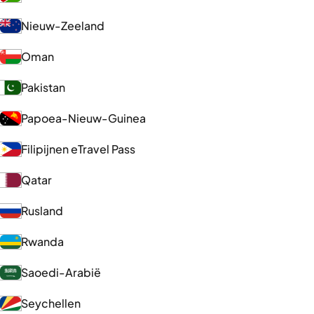
Nieuw-Zeeland
Oman
Pakistan
Papoea-Nieuw-Guinea
Filipijnen eTravel Pass
Qatar
Rusland
Rwanda
Saoedi-Arabië
Seychellen