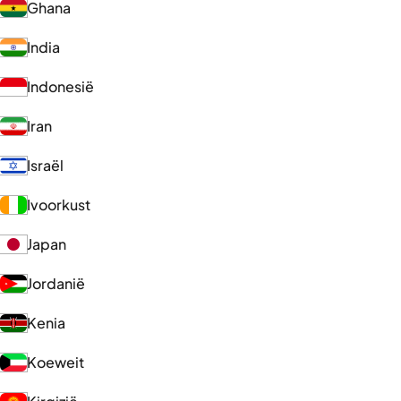
Ghana
India
Indonesië
Iran
Israël
Ivoorkust
Japan
Jordanië
Kenia
Koeweit