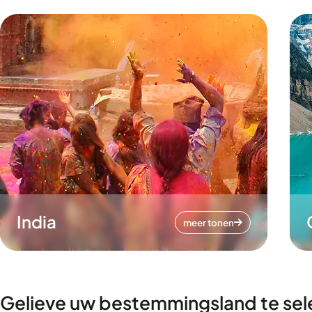
India
meer tonen
Gelieve uw bestemmingsland te sel