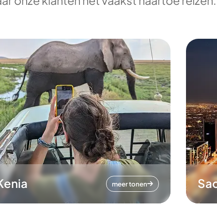
ar onze klanten het vaakst naartoe reizen.
Kenia
Sa
meer tonen