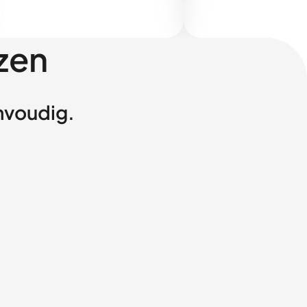
zen
envoudig.