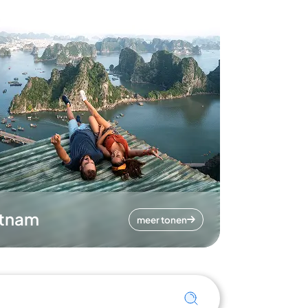
etnam
meer tonen