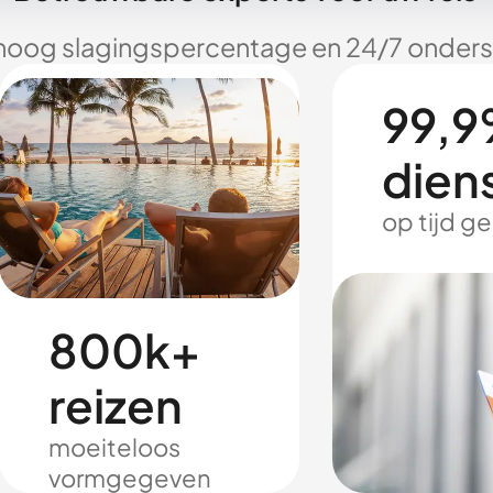
hoog slagingspercentage en 24/7 onderst
99,9
dien
op tijd g
800k+
reizen
moeiteloos
vormgegeven