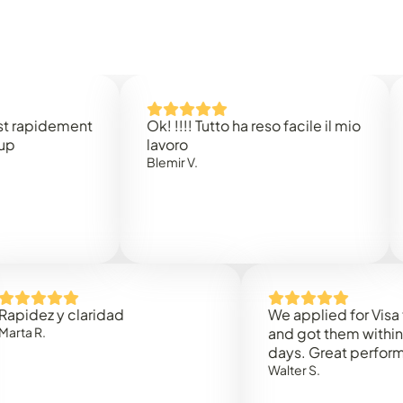
idement
Ok! !!!! Tutto ha reso facile il mio
Easy
lavoro
Rene 
Blemir V.
z y claridad
We applied for Visa to Om
and got them within 3 wor
days. Great performance!
Walter S.