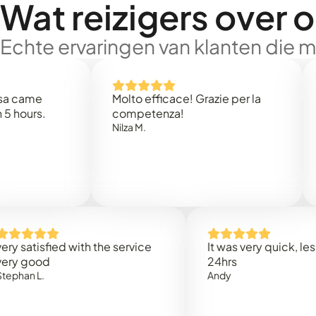
Wat reizigers over 
Echte ervaringen van klanten die 
e
Molto efficace! Grazie per la
Thank
s.
competenza!
Mark 
Nilza M.
isfied with the service
It was very quick, less than
ood
24hrs
L.
Andy