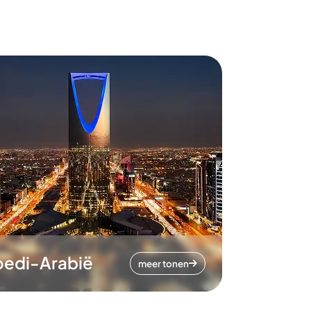
oedi-Arabië
meer tonen