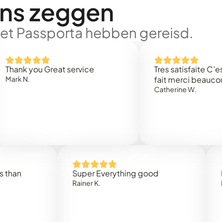
ons zeggen
met Passporta hebben gereisd.
 you Great service
Tres satisfaite C’est rap
N.
fait merci beaucoup
Catherine W.
Super Everything good
Rapide
Rainer K.
Marta R.