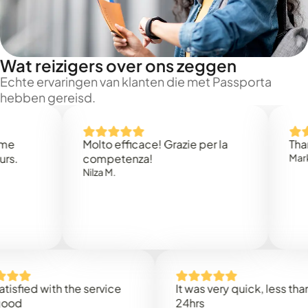
Wat reizigers over ons zeggen
Echte ervaringen van klanten die met Passporta
hebben gereisd.
Molto efficace! Grazie per la
Thank you
competenza!
Mark N.
Nilza M.
ed with the service
It was very quick, less than
24hrs