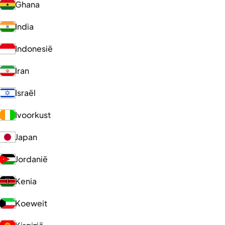
Ghana
India
Indonesië
Iran
Israël
Ivoorkust
Japan
Jordanië
Kenia
Koeweit