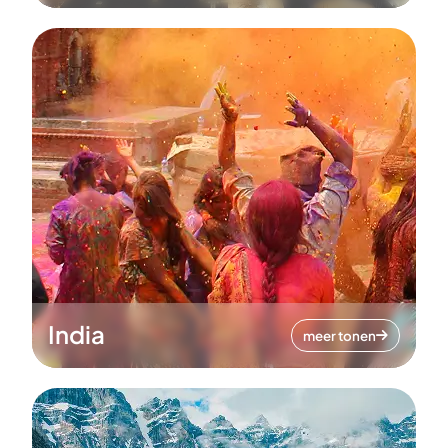
India
meer tonen