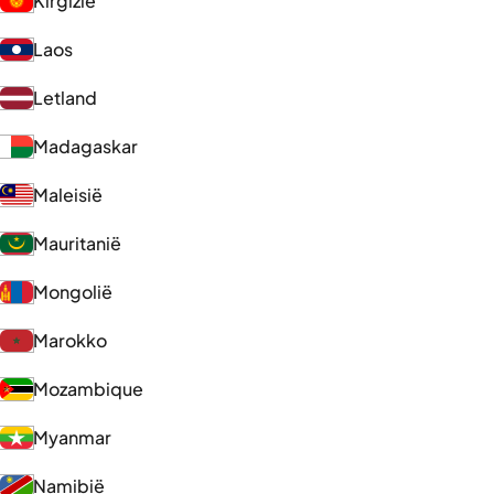
Kirgizië
Laos
Letland
Madagaskar
Maleisië
Mauritanië
Mongolië
Marokko
Mozambique
Myanmar
Namibië