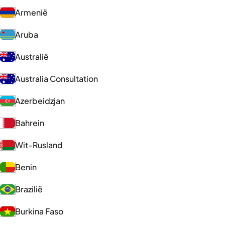
Armenië
Aruba
Australië
Australia Consultation
Azerbeidzjan
Bahrein
Wit-Rusland
Benin
Brazilië
Burkina Faso