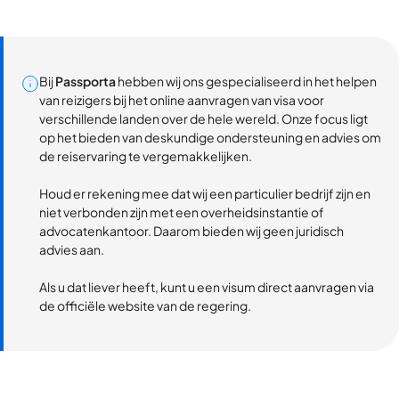
Bij
Passporta
hebben wij ons gespecialiseerd in het helpen
van reizigers bij het online aanvragen van visa voor
verschillende landen over de hele wereld. Onze focus ligt
op het bieden van deskundige ondersteuning en advies om
de reiservaring te vergemakkelijken.
Houd er rekening mee dat wij een particulier bedrijf zijn en
niet verbonden zijn met een overheidsinstantie of
advocatenkantoor. Daarom bieden wij geen juridisch
advies aan.
Als u dat liever heeft, kunt u een visum direct aanvragen via
de officiële website van de regering.