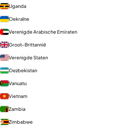
Uganda
Oekraïne
Verenigde Arabische Emiraten
Groot-Brittannië
Verenigde Staten
Oezbekistan
Vanuatu
Vietnam
Zambia
Zimbabwe