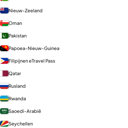
Nieuw-Zeeland
Oman
Pakistan
Papoea-Nieuw-Guinea
Filipijnen eTravel Pass
Qatar
Rusland
Rwanda
Saoedi-Arabië
Seychellen