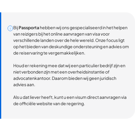
Bij
Passporta
hebben wij ons gespecialiseerd in het helpen
van reizigers bij het online aanvragen van visa voor
verschillende landen over de hele wereld. Onze focus ligt
op het bieden van deskundige ondersteuning en advies om
de reiservaring te vergemakkelijken.
Houd er rekening mee dat wij een particulier bedrijf zijn en
niet verbonden zijn met een overheidsinstantie of
advocatenkantoor. Daarom bieden wij geen juridisch
advies aan.
Als u dat liever heeft, kunt u een visum direct aanvragen via
de officiële website van de regering.