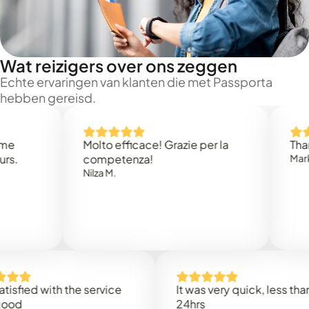
Wat reizigers over ons zeggen
Echte ervaringen van klanten die met Passporta
hebben gereisd.
Molto efficace! Grazie per la
Thank you
competenza!
Mark N.
Nilza M.
d with the service
It was very quick, less than
24hrs