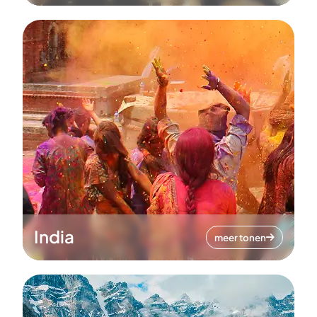
India
meer tonen