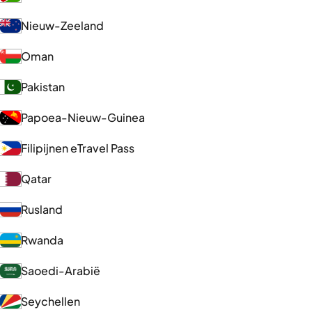
Nieuw-Zeeland
Oman
Pakistan
Papoea-Nieuw-Guinea
Filipijnen eTravel Pass
Qatar
Rusland
Rwanda
Saoedi-Arabië
Seychellen