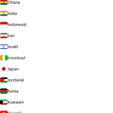
Ghana
India
Indonesië
Iran
Israël
Ivoorkust
Japan
Jordanië
Kenia
Koeweit