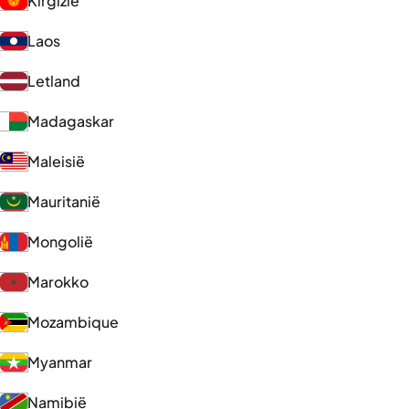
Kirgizië
Laos
Letland
Madagaskar
Maleisië
Mauritanië
Mongolië
Marokko
Mozambique
Myanmar
Namibië