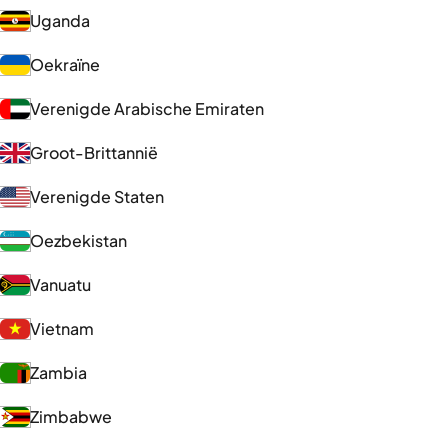
Uganda
Oekraïne
Verenigde Arabische Emiraten
Groot-Brittannië
Verenigde Staten
Oezbekistan
Vanuatu
Vietnam
Zambia
Zimbabwe