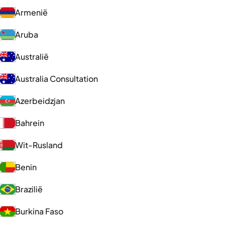
Armenië
Aruba
Australië
Australia Consultation
Azerbeidzjan
Bahrein
Wit-Rusland
Benin
Brazilië
Burkina Faso