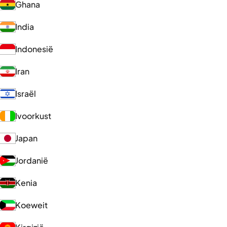
Ghana
India
Indonesië
Iran
Israël
Ivoorkust
Japan
Jordanië
Kenia
Koeweit