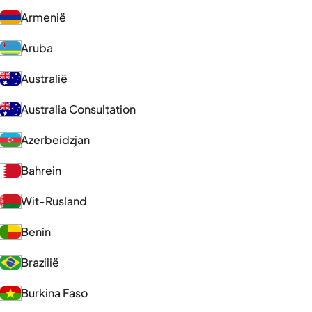
Armenië
Aruba
Australië
Australia Consultation
Azerbeidzjan
Bahrein
Wit-Rusland
Benin
Brazilië
Burkina Faso