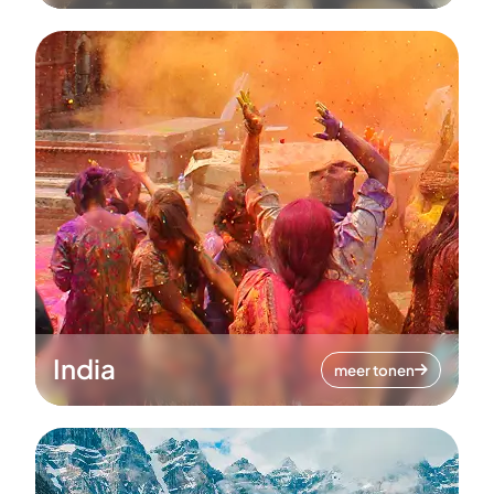
India
meer tonen