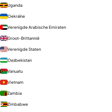
Uganda
Oekraïne
Verenigde Arabische Emiraten
Groot-Brittannië
Verenigde Staten
Oezbekistan
Vanuatu
Vietnam
Zambia
Zimbabwe