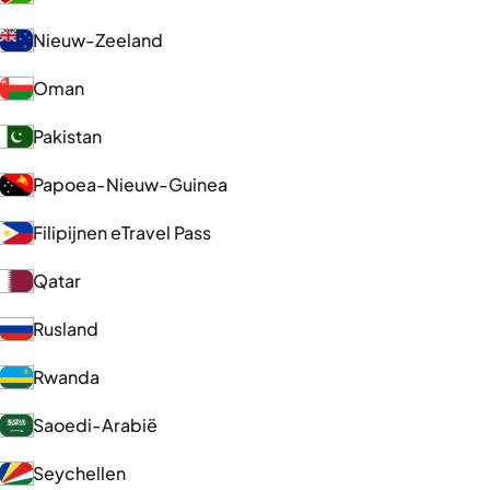
Nieuw-Zeeland
Oman
Pakistan
Papoea-Nieuw-Guinea
Filipijnen eTravel Pass
Qatar
Rusland
Rwanda
Saoedi-Arabië
Seychellen