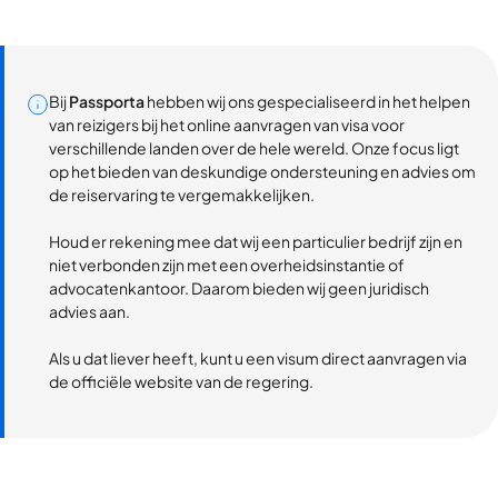
Bij
Passporta
hebben wij ons gespecialiseerd in het helpen
van reizigers bij het online aanvragen van visa voor
verschillende landen over de hele wereld. Onze focus ligt
op het bieden van deskundige ondersteuning en advies om
de reiservaring te vergemakkelijken.
Houd er rekening mee dat wij een particulier bedrijf zijn en
niet verbonden zijn met een overheidsinstantie of
advocatenkantoor. Daarom bieden wij geen juridisch
advies aan.
Als u dat liever heeft, kunt u een visum direct aanvragen via
de officiële website van de regering.