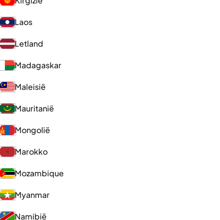
Kirgizië
Laos
Letland
Madagaskar
Maleisië
Mauritanië
Mongolië
Marokko
Mozambique
Myanmar
Namibië