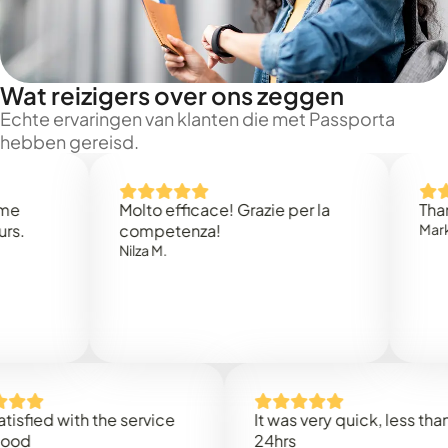
Wat reizigers over ons zeggen
Echte ervaringen van klanten die met Passporta
hebben gereisd.
Molto efficace! Grazie per la
Thank you
competenza!
Mark N.
Nilza M.
d with the service
It was very quick, less than
24hrs