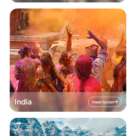
India
meer tonen