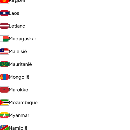
Kirgizië
Laos
Letland
Madagaskar
Maleisië
Mauritanië
Mongolië
Marokko
Mozambique
Myanmar
Namibië