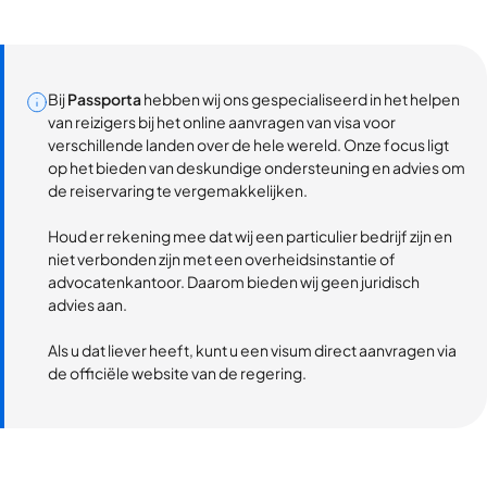
Bij
Passporta
hebben wij ons gespecialiseerd in het helpen
van reizigers bij het online aanvragen van visa voor
verschillende landen over de hele wereld. Onze focus ligt
op het bieden van deskundige ondersteuning en advies om
de reiservaring te vergemakkelijken.
Houd er rekening mee dat wij een particulier bedrijf zijn en
niet verbonden zijn met een overheidsinstantie of
advocatenkantoor. Daarom bieden wij geen juridisch
advies aan.
Als u dat liever heeft, kunt u een visum direct aanvragen via
de officiële website van de regering.