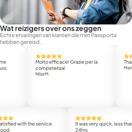
Wat reizigers over ons zeggen
Echte ervaringen van klanten die met Passporta
hebben gereisd.
Molto efficace! Grazie per la
Thank you
competenza!
Mark N.
Nilza M.
ed with the service
It was very quick, less than
24hrs