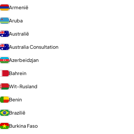
Armenië
Aruba
Australië
Australia Consultation
Azerbeidzjan
Bahrein
Wit-Rusland
Benin
Brazilië
Burkina Faso