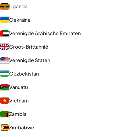
Uganda
Oekraïne
Verenigde Arabische Emiraten
Groot-Brittannië
Verenigde Staten
Oezbekistan
Vanuatu
Vietnam
Zambia
Zimbabwe