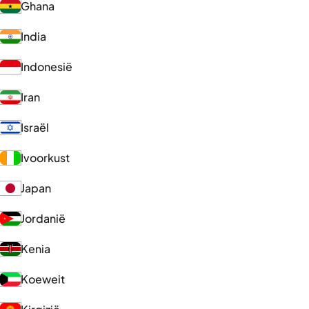
Ghana
India
Indonesië
Iran
Israël
Ivoorkust
Japan
Jordanië
Kenia
Koeweit