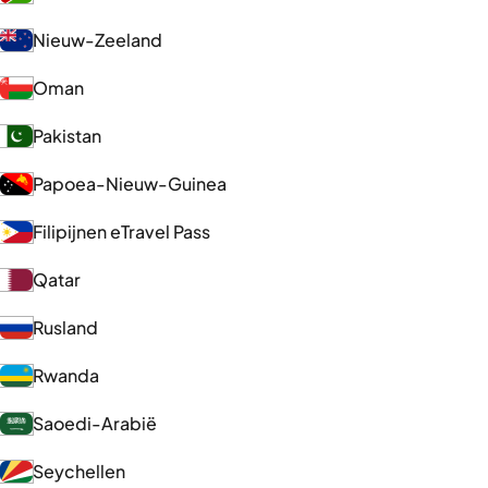
Nieuw-Zeeland
Oman
Pakistan
Papoea-Nieuw-Guinea
Filipijnen eTravel Pass
Qatar
Rusland
Rwanda
Saoedi-Arabië
Seychellen