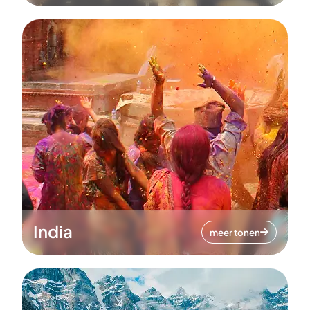
India
meer tonen