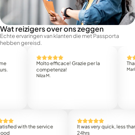
Wat reizigers over ons zeggen
Echte ervaringen van klanten die met Passporta
hebben gereisd.
Molto efficace! Grazie per la
Thank yo
competenza!
Mark N.
Nilza M.
ied with the service
It was very quick, less than
24hrs