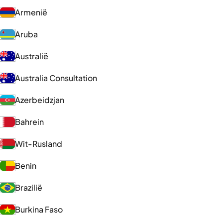
Armenië
Aruba
Australië
Australia Consultation
Azerbeidzjan
Bahrein
Wit-Rusland
Benin
Brazilië
Burkina Faso