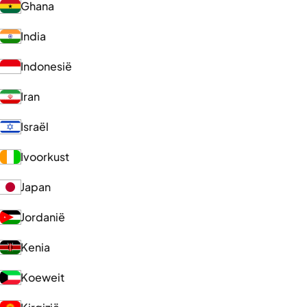
Ghana
India
Indonesië
Iran
Israël
Ivoorkust
Japan
Jordanië
Kenia
Koeweit