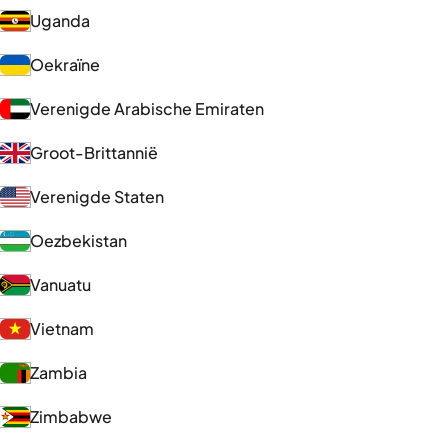
Uganda
Oekraïne
Verenigde Arabische Emiraten
Groot-Brittannië
Verenigde Staten
Oezbekistan
Vanuatu
Vietnam
Zambia
Zimbabwe