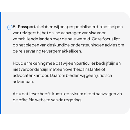
Bij
Passporta
hebben wij ons gespecialiseerd in het helpen
van reizigers bij het online aanvragen van visa voor
verschillende landen over de hele wereld. Onze focus ligt
op het bieden van deskundige ondersteuning en advies om
de reiservaring te vergemakkelijken.
Houd er rekening mee dat wij een particulier bedrijf zijn en
niet verbonden zijn met een overheidsinstantie of
advocatenkantoor. Daarom bieden wij geen juridisch
advies aan.
Als u dat liever heeft, kunt u een visum direct aanvragen via
de officiële website van de regering.