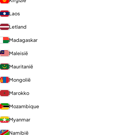
Kirgizië
Laos
Letland
Madagaskar
Maleisië
Mauritanië
Mongolië
Marokko
Mozambique
Myanmar
Namibië