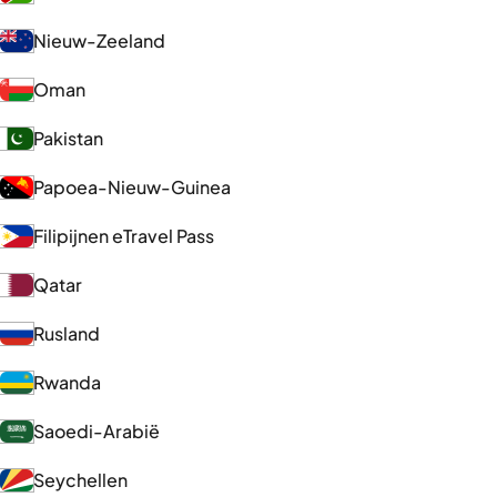
Nieuw-Zeeland
Oman
Pakistan
Papoea-Nieuw-Guinea
Filipijnen eTravel Pass
Qatar
Rusland
Rwanda
Saoedi-Arabië
Seychellen