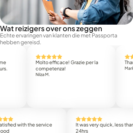
Wat reizigers over ons zeggen
Echte ervaringen van klanten die met Passporta
hebben gereisd.
Molto efficace! Grazie per la
Thank you
competenza!
Mark N.
Nilza M.
d with the service
It was very quick, less than
24hrs