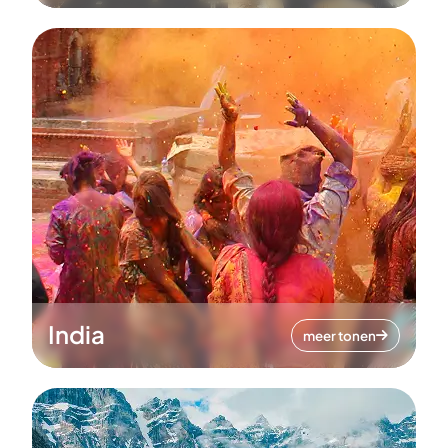
India
meer tonen