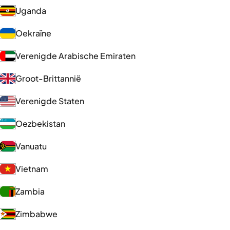
Uganda
Oekraïne
Verenigde Arabische Emiraten
Groot-Brittannië
Verenigde Staten
Oezbekistan
Vanuatu
Vietnam
Zambia
Zimbabwe