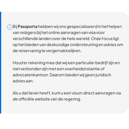
Bij
Passporta
hebben wij ons gespecialiseerd in het helpen
van reizigers bij het online aanvragen van visa voor
verschillende landen over de hele wereld. Onze focus ligt
op het bieden van deskundige ondersteuning en advies om
de reiservaring te vergemakkelijken.
Houd er rekening mee dat wij een particulier bedrijf zijn en
niet verbonden zijn met een overheidsinstantie of
advocatenkantoor. Daarom bieden wij geen juridisch
advies aan.
Als u dat liever heeft, kunt u een visum direct aanvragen via
de officiële website van de regering.