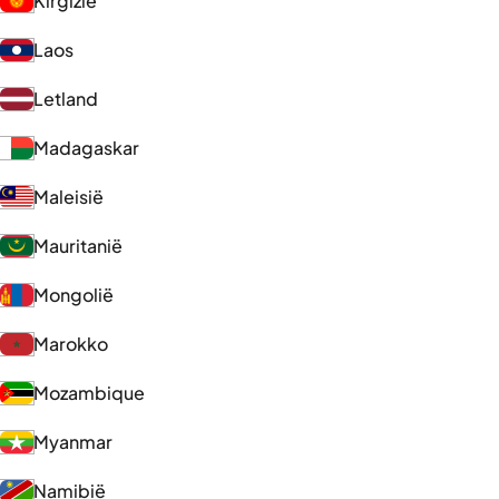
Kirgizië
Laos
Letland
Madagaskar
Maleisië
Mauritanië
Mongolië
Marokko
Mozambique
Myanmar
Namibië