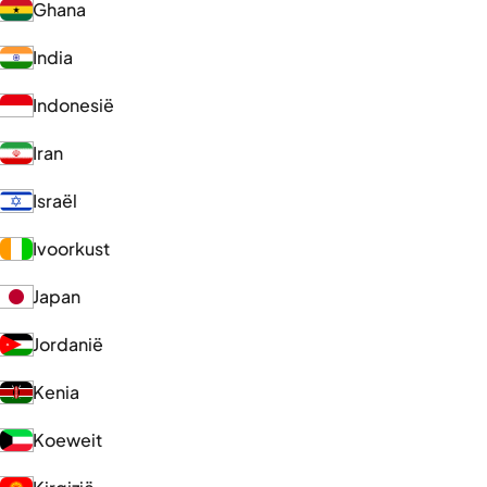
Ghana
India
Indonesië
Iran
Israël
Ivoorkust
Japan
Jordanië
Kenia
Koeweit