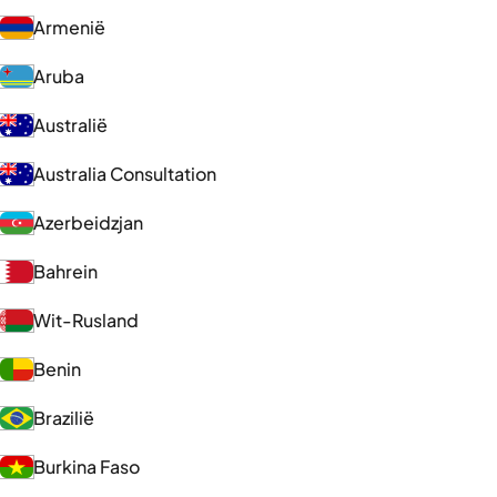
Armenië
Aruba
Australië
Australia Consultation
Azerbeidzjan
Bahrein
Wit-Rusland
Benin
Brazilië
Burkina Faso