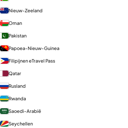
Nieuw-Zeeland
Oman
Pakistan
Papoea-Nieuw-Guinea
Filipijnen eTravel Pass
Qatar
Rusland
Rwanda
Saoedi-Arabië
Seychellen