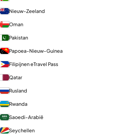
Nieuw-Zeeland
Oman
Pakistan
Papoea-Nieuw-Guinea
Filipijnen eTravel Pass
Qatar
Rusland
Rwanda
Saoedi-Arabië
Seychellen