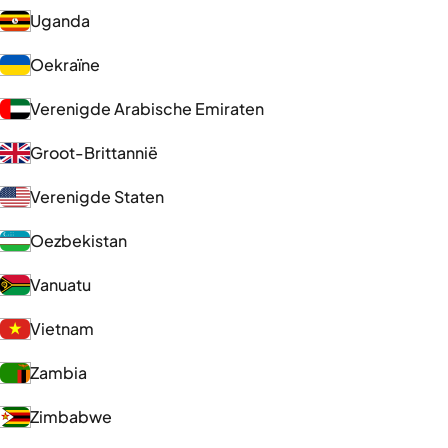
Uganda
Oekraïne
Verenigde Arabische Emiraten
Groot-Brittannië
Verenigde Staten
Oezbekistan
Vanuatu
Vietnam
Zambia
Zimbabwe