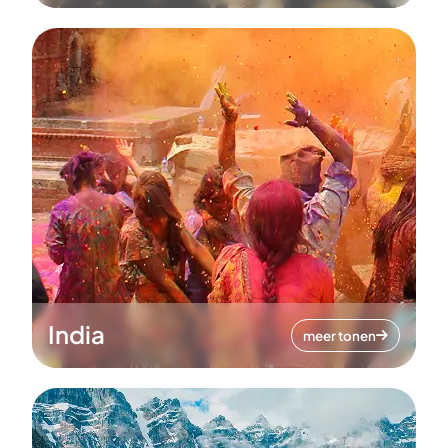
India
meer tonen