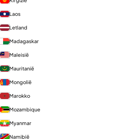
Kirgizië
Laos
Letland
Madagaskar
Maleisië
Mauritanië
Mongolië
Marokko
Mozambique
Myanmar
Namibië