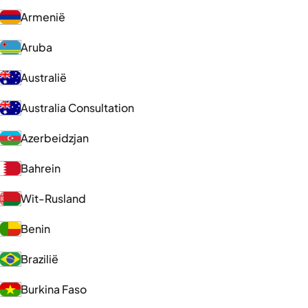
Armenië
Aruba
Australië
Australia Consultation
Azerbeidzjan
Bahrein
Wit-Rusland
Benin
Brazilië
Burkina Faso