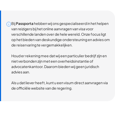
Bij
Passporta
hebben wij ons gespecialiseerd in het helpen
van reizigers bij het online aanvragen van visa voor
verschillende landen over de hele wereld. Onze focus ligt
op het bieden van deskundige ondersteuning en advies om
de reiservaring te vergemakkelijken.
Houd er rekening mee dat wij een particulier bedrijf zijn en
niet verbonden zijn met een overheidsinstantie of
advocatenkantoor. Daarom bieden wij geen juridisch
advies aan.
Als u dat liever heeft, kunt u een visum direct aanvragen via
de officiële website van de regering.