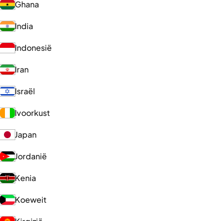
Ghana
India
Indonesië
Iran
Israël
Ivoorkust
Japan
Jordanië
Kenia
Koeweit