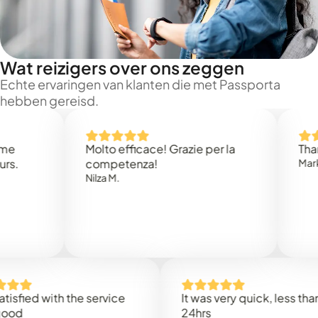
Wat reizigers over ons zeggen
Echte ervaringen van klanten die met Passporta
hebben gereisd.
Molto efficace! Grazie per la
Thank you
competenza!
Mark N.
Nilza M.
ed with the service
It was very quick, less than
24hrs