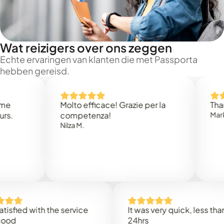
Wat reizigers over ons zeggen
Echte ervaringen van klanten die met Passporta
hebben gereisd.
Molto efficace! Grazie per la
Thank you
competenza!
Mark N.
Nilza M.
ed with the service
It was very quick, less than
24hrs