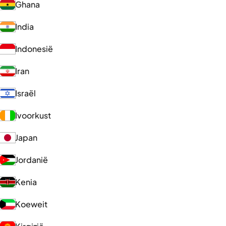
Ghana
India
Indonesië
Iran
Israël
Ivoorkust
Japan
Jordanië
Kenia
Koeweit