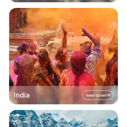
India
meer tonen