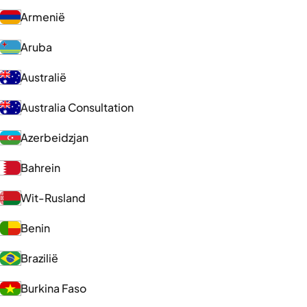
Armenië
Aruba
Australië
Australia Consultation
Azerbeidzjan
Bahrein
Wit-Rusland
Benin
Brazilië
Burkina Faso