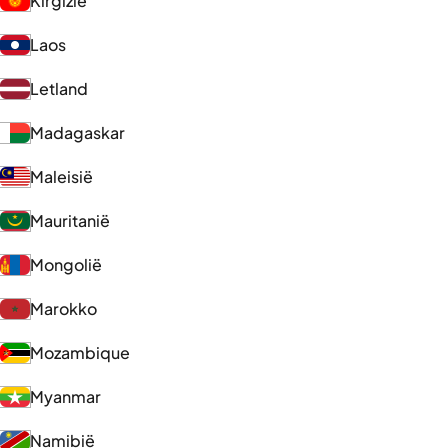
Kirgizië
Laos
Letland
Madagaskar
Maleisië
Mauritanië
Mongolië
Marokko
Mozambique
Myanmar
Namibië