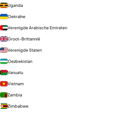
Uganda
Oekraïne
Verenigde Arabische Emiraten
Groot-Brittannië
Verenigde Staten
Oezbekistan
Vanuatu
Vietnam
Zambia
Zimbabwe