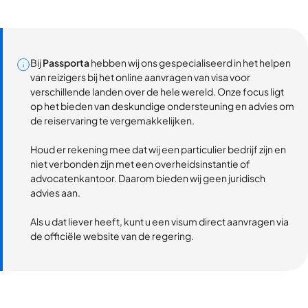
Bij
Passporta
hebben wij ons gespecialiseerd in het helpen
van reizigers bij het online aanvragen van visa voor
verschillende landen over de hele wereld. Onze focus ligt
op het bieden van deskundige ondersteuning en advies om
de reiservaring te vergemakkelijken.
Houd er rekening mee dat wij een particulier bedrijf zijn en
niet verbonden zijn met een overheidsinstantie of
advocatenkantoor. Daarom bieden wij geen juridisch
advies aan.
Als u dat liever heeft, kunt u een visum direct aanvragen via
de officiële website van de regering.