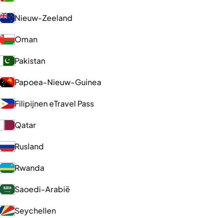
Nieuw-Zeeland
Oman
Pakistan
Papoea-Nieuw-Guinea
Filipijnen eTravel Pass
Qatar
Rusland
Rwanda
Saoedi-Arabië
Seychellen